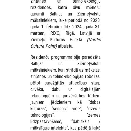
zinātnes un tehno-ekoloģiju
rezidences, katra divu mēnešu
garumā Baltijas un Ziemeļvalstu
māksliniekiem, laika periodā no 2023.
gada 1. februāra līdz 2024. gada 31.
martam, RIXC, Rīgā, Latvijā ar
Ziemeļu Kultūras Punkta
(Nordic
Culture Point)
atbalstu.
Rezidenču programma bija paredzēta
Baltijas un Ziemeļvalstu
māksliniekiem, kuri strādā uz mākslas,
zinātnes un tehno-ekoloģijas robežas,
pētot sarežģītās attiecības starp
cilvēku, dabu un digitālajām
tehnoloģijām un pievēršoties tādiem
jauniem jēdzieniem kā “dabas
kultūras”, “sensorā vide”, “dzīvās
tehnoloģijas”, “zemes
līdzpastāvēšana”, “dabiskais /
mākslīgais intelekts”, kas pēdējā laikā