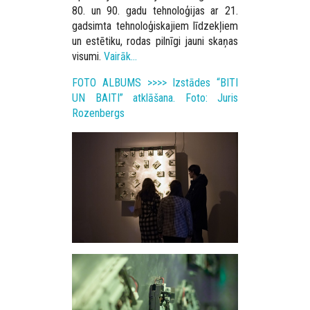
80. un 90. gadu tehnoloģijas ar 21.
gadsimta tehnoloģiskajiem līdzekļiem
un estētiku, rodas pilnīgi jauni skaņas
visumi.
Vairāk…
FOTO ALBUMS >>>> Izstādes “BITI
UN BAITI” atklāšana. Foto: Juris
Rozenbergs