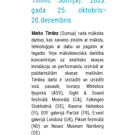
Timlin
, Somija). 2023.
gada 25. oktobris–
20.decembris
Marko Timlins
(Somija) rada mākslas
darbus, kas savieno zinātni ar mākslu,
tehnoloģijas ar dabu un pagātni ar
tagadni. Viņa mākslinieciskā darbība
koncentrējas uz kinētisko skaņas
instalāciju un performanču izstrādi ar
pašdarinātām skaņas mašīnām.
Timlina darbi ir izstādīti un izrādīti
visā pasaulē, tostarp Whitebox
Ņujorkā (ASV), Sight & Sound
festivālā Monreālā (CA), Fylkingen
Stokholmā (SE), Kiasma Helsinkos
(FI), EOF galerijā Parīzē (FR), E:vent
galerijā Londonā (UK), Piksel festivālā
(NO) un Neues Museum Nürnberg
(DE).