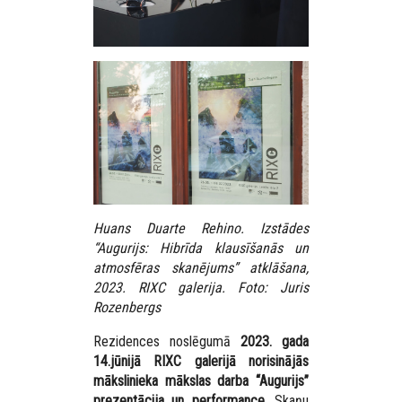
Huans Duarte Rehino. Izstādes
“Augurijs: Hibrīda klausīšanās un
atmosfēras skanējums” atklāšana,
2023. RIXC galerija. Foto: Juris
Rozenbergs
Rezidences noslēgumā
2023. gada
14.jūnijā RIXC galerijā norisinājās
mākslinieka mākslas darba “Augurijs”
prezentācija un performance.
Skaņu