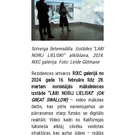
Solveiga Setemsdāla. Izstādes “LABI
NORIJ LIELISKI” atklāšana, 2024.
RIXC galerija. Foto: Lelde Gūtmane
Rezidences ietvaros
RIXC galerijā no
2024. gada 16. februāra līdz 28.
martam norisinājās mākslinieces
izstāde “LABI NORIJ LIELISKI”
(OK
GREAT SWALLOW)
– video mākslas
darbs, kas pēta savienojumus un
pārravumus starp fizisko un digitālo
realitāti. Video kadri no Kalifornijas
tuksneša atklāj cilvēku veidotas
struktūras, kas aiztur ūdeni – reālās