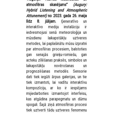
atmosfēras skanējums”
(Augury:
Hybrid Listening and Atmospheric
Attunement)
no 2023. gada 26. maija
līdz 8. jūlijam.
Ģeneratīvo un
interaktīvo mediju instalāciju ir
iedvesmojusi senā meteoroloģija un
mūsdienu laikapstākļu uztveres
metodes, lai paplašinātu mūsu izpratni
par atmosfēras procesiem, balstoties
gan senajās grieķu-romiešu, gan
acteku zīlēšanas praksēs, simbolos un
laikapstākļu novērošanas un
prognozēšanas metodēs. Sensorie
dati tiek iegūti ārpus galerijas, un tie
tiek izmantoti, lai vadītu interaktīvu
kompozīciju, ar ko ir iespējams
mijiedarboties izmantojot interfeisu,
kas atgādina parapegmatu un dūmu
spoguli. Šajā ziņā atmosfēras procesi
tiek uztverti tādu uztveres fenomenu