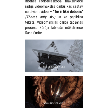
Irbenes radioteleskopā, māksliniece
radīja videomākslas darbu, kas sastāv
no diviem video –
“Tur ir tikai debesis”
(There’s only sky)
un ko papildina
teksts. Videomākslas darba tapšanas
procesu kūrēja latviešu māksliniece
Rasa Šmite.