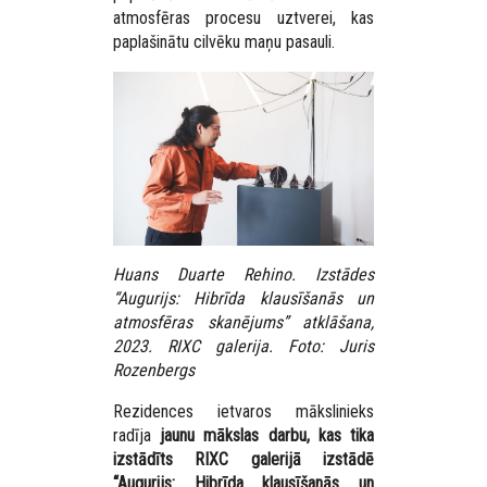
atmosfēras procesu uztverei, kas
paplašinātu cilvēku maņu pasauli.
Huans Duarte Rehino. Izstādes
“Augurijs: Hibrīda klausīšanās un
atmosfēras skanējums” atklāšana,
2023. RIXC galerija. Foto: Juris
Rozenbergs
Rezidences ietvaros mākslinieks
radīja
jaunu mākslas darbu, kas tika
izstādīts RIXC galerijā izstādē
“Augurijs: Hibrīda klausīšanās un