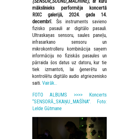
(SENSOR_SOUND_MACHINE),
ar kuru
mākslinieks performēja koncertā
RIXC galerijā, 2024. gada 14.
decembrī.
Šis instruments savieno
fizisko pasauli ar digitālo pasauli.
Ultraskaņas sensoru, saules paneļu,
infrasarkano sensoru un
mikrokontrolleru kombinācija saņem
informāciju no fiziskās pasaules un
pārraida šos datus uz datoru, kur tie
tiek izmantoti, lai ģenerētu un
kontrolētu digitālo audio atgriezenisko
saiti.
Vairāk…
FOTO ALBUMS >>>> Koncerts
“SENSORĀ_SKAŅU_MAŠĪNA”. Foto:
Lelde Gūtmane