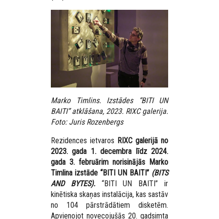
Marko Timlins. Izstādes “BITI UN
BAITI” atklāšana, 2023. RIXC galerija.
Foto: Juris Rozenbergs
Rezidences ietvaros
RIXC galerijā no
2023. gada 1. decembra līdz 2024.
gada 3. februārim norisinājās Marko
Timlina izstāde “BITI UN BAITI”
(BITS
AND BYTES).
“BITI UN BAITI” ir
kinētiska skaņas instalācija, kas sastāv
no 104 pārstrādātiem disketēm.
Apvienojot novecojušās 20. gadsimta