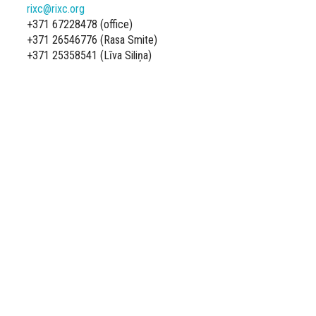
rixc@rixc.org
+371 67228478 (office)
+371 26546776 (Rasa Smite)
+371 25358541 (Līva Siliņa)