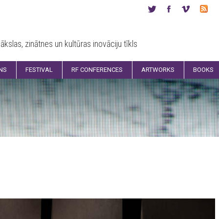
ākslas, zinātnes un kultūras inovāciju tīkls
ONS
FESTIVAL
RF CONFERENCES
ARTWORKS
BOOKS