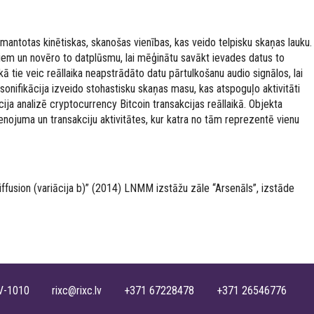
 izmantotas kinētiskas, skanošas vienības, kas veido telpisku skaņas lauku.
kliem un novēro to datplūsmu, lai mēģinātu savākt ievades datus to
ā tie veic reāllaika neapstrādāto datu pārtulkošanu audio signālos, lai
sonifikācija izveido stohastisku skaņas masu, kas atspoguļo aktivitāti
cija analizē cryptocurrency Bitcoin transakcijas reāllaikā. Objekta
enojuma un transakciju aktivitātes, kur katra no tām reprezentē vienu
fusion (variācija b)” (2014) LNMM izstāžu zāle “Arsenāls”, izstāde
, LV-1010 rixc@rixc.lv +371 67228478 +371 26546776