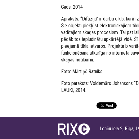
Gads: 2014
Apraksts: “Difūzija” ir darbu cikls, kurā
Šie objekti piekļūst elektroniskajiem tī
vadītajiem skaņas procesiem. Tai pat laik
pēcāk tos iepludinātu apkārtējā vidē. Šī 
pieejamā tīkla ietvaros. Projekta b variā
funkcionēšana atkarīga no interneta savi
skaņas notikumu.
Foto: Mārtiņš Ratniks
Foto paraksts: Voldemārs Johansons “Dif
LAUKI, 2014.
Lenču iela 2, Rīga