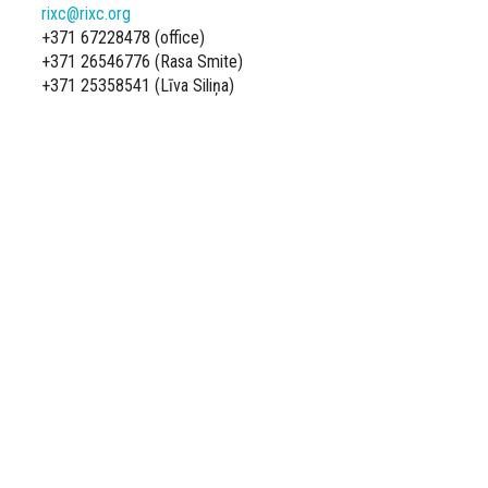
rixc@rixc.org
+371 67228478 (office)
+371 26546776 (Rasa Smite)
+371 25358541 (Līva Siliņa)