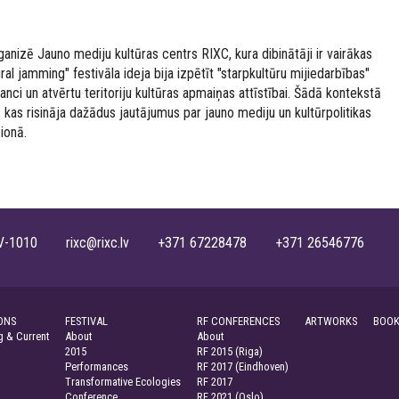
anizē Jauno mediju kultūras centrs RIXC, kura dibinātāji ir vairākas
ral jamming" festivāla ideja bija izpētīt "starpkultūru mijiedarbības"
anci un atvērtu teritoriju kultūras apmaiņas attīstībai. Šādā kontekstā
, kas risināja dažādus jautājumus par jauno mediju un kultūrpolitikas
ģionā.
, LV-1010 rixc@rixc.lv +371 67228478 +371 26546776
ONS
FESTIVAL
RF CONFERENCES
ARTWORKS
BOOK
 & Current
About
About
2015
RF 2015 (Riga)
Performances
RF 2017 (Eindhoven)
Transformative Ecologies
RF 2017
Conference
RF 2021 (Oslo)