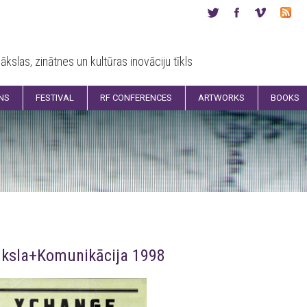
ākslas, zinātnes un kultūras inovāciju tīkls
ONS
FESTIVAL
RF CONFERENCES
ARTWORKS
BOOKS
ksla+Komunikācija 1998