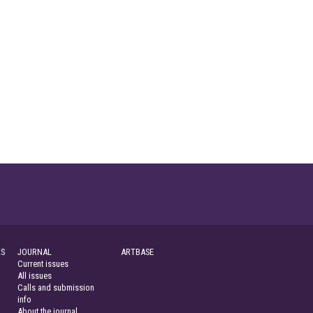
S
JOURNAL
ARTBASE
Current issues
All issues
Calls and submission
info
About the journal