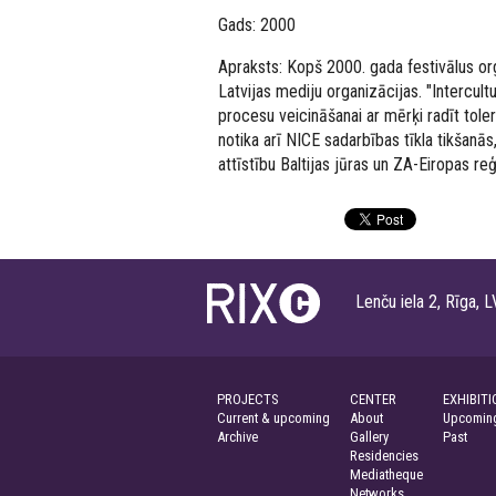
Gads: 2000
Apraksts: Kopš 2000. gada festivālus org
Latvijas mediju organizācijas. "Intercultu
procesu veicināšanai ar mērķi radīt toler
notika arī NICE sadarbības tīkla tikšanās
attīstību Baltijas jūras un ZA-Eiropas re
Lenču iela 2, Rīga
PROJECTS
CENTER
EXHIBITI
Current & upcoming
About
Upcoming
Archive
Gallery
Past
Residencies
Mediatheque
Networks