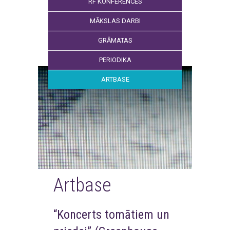
RF KONFERENCES
MĀKSLAS DARBI
GRĀMATAS
PERIODIKA
ARTBASE
Artbase
“Koncerts tomātiem un