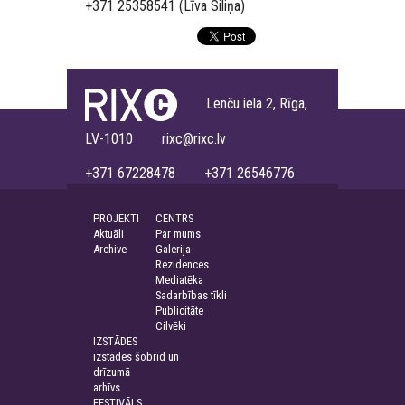
+371 25358541 (Līva Siliņa)
Lenču iela 2, Rīga,
LV-1010 rixc@rixc.lv
+371 67228478 +371 26546776
PROJEKTI
CENTRS
Aktuāli
Par mums
Archive
Galerija
Rezidences
Mediatēka
Sadarbības tīkli
Publicitāte
Cilvēki
IZSTĀDES
izstādes šobrīd un
drīzumā
arhīvs
FESTIVĀLS