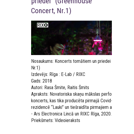
priedei” (Greenhouse
Concert, Nr.1)
Nosaukums: Koncerts tomātiem un priedei (Greenhous
Nr.1)
Izdevējs: Rīga : E-Lab / RIXC
Gads: 2018
Autori: Rasa Šmite, Raitis Šmits
Apraksts: Novatoriska skaņu mākslas performanču pr
koncerts, kas tika producēta pirmajā Covid-19 vasarā 
rezidencē “Lauki” un tiešraidīta pirmajiem attālinātajie
- Ars Electronica Lincā un RIXC Rīga, 2020. gadā.
Priekšmets: Videoieraksts