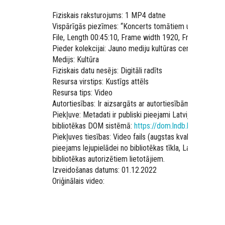
Fiziskais raksturojums: 1 MP4 datne
Vispārīgās piezīmes: “Koncerts tomātiem un priedei” 
File, Length 00:45:10, Frame width 1920, Frame height
Pieder kolekcijai: Jauno mediju kultūras centra RIXC ko
Medijs: Kultūra
Fiziskais datu nesējs: Digitāli radīts
Resursa virstips: Kustīgs attēls
Resursa tips: Video
Autortiesības: Ir aizsargāts ar autortiesībām
Piekļuve: Metadati ir publiski pieejami Latvijas Nacionā
bibliotēkas DOM sistēmā:
https://dom.lndb.lv/data/ob
Piekļuves tiesības: Video fails (augstas kvalitātes, pilns
pieejams lejupielādei no bibliotēkas tīkla, Latvijas Naci
bibliotēkas autorizētiem lietotājiem.
Izveidošanas datums: 01.12.2022
Oriģinālais video: