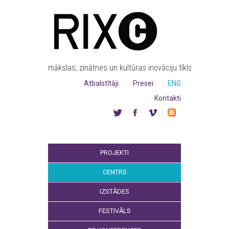
mākslas, zinātnes un kultūras inovāciju tīkls
Atbalstītāji
Presei
ENG
Kontakti
PROJEKTI
CENTRS
IZSTĀDES
FESTIVĀLS