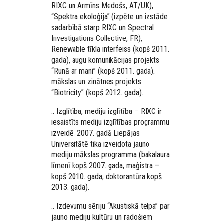
RIXC un Armīns Medošs, AT/UK),
“Spektra ekoloģija” (izpēte un izstāde
sadarbībā starp RIXC un Spectral
Investigations Collective, FR),
Renewable tīkla interfeiss (kopš 2011.
gada), augu komunikācijas projekts
“Runā ar mani” (kopš 2011. gada),
mākslas un zinātnes projekts
“Biotricity” (kopš 2012. gada).
.. Izglītība, mediju izglītība – RIXC ir
iesaistīts mediju izglītības programmu
izveidē. 2007. gadā Liepājas
Universitātē tika izveidota jauno
mediju mākslas programma (bakalaura
līmenī kopš 2007. gada, maģistra –
kopš 2010. gada, doktorantūra kopš
2013. gada).
.. Izdevumu sēriju “Akustiskā telpa” par
jauno mediju kultūru un radošiem