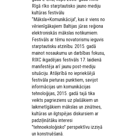
Rīgā rīko starptautisko jauno mediju
kultūras festivālu
“Māksla+Komunikācija”, kas ir viens no
vērienīgākajiem Baltijas jūras reģiona
elektroniskās mākslas notikumiem.
Festivāls ar tēmu novatorismu ieguvis
starptautisku atzinību. 2015. gadā
mainot nosaukumu un darbības fokusu,
RIXC ikgadējais festivāls 17. laidienā
manifestēja arī jaunu post-mediju
situāciju. Atšķirībā no iepriekšējā
festivāla pieturas punktiem, savijot
informācijas um komunikācijas
tehnoloģijas, 2015. gadā tajā tika
veikts pagrieziens uz plašākiem un
laikmetīgākiem mākslas un zinātnes,
kultūras un ilgtspējas diskursiem ar
padziļinātāku interesi
"tehnoekoloģisko" perspektīvu izziņā
un konstruēšanā.