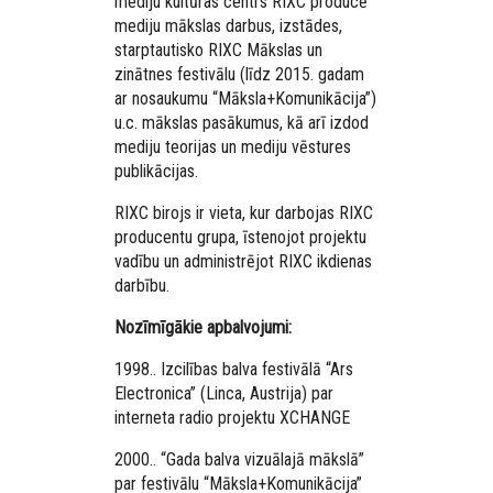
mediju kultūras centrs RIXC producē
mediju mākslas darbus, izstādes,
starptautisko RIXC Mākslas un
zinātnes festivālu (līdz 2015. gadam
ar nosaukumu “Māksla+Komunikācija”)
u.c. mākslas pasākumus, kā arī izdod
mediju teorijas un mediju vēstures
publikācijas.
RIXC birojs ir vieta, kur darbojas RIXC
producentu grupa, īstenojot projektu
vadību un administrējot RIXC ikdienas
darbību.
Nozīmīgākie apbalvojumi:
1998.. Izcilības balva festivālā “Ars
Electronica” (Linca, Austrija) par
interneta radio projektu XCHANGE
2000.. “Gada balva vizuālajā mākslā”
par festivālu “Māksla+Komunikācija”