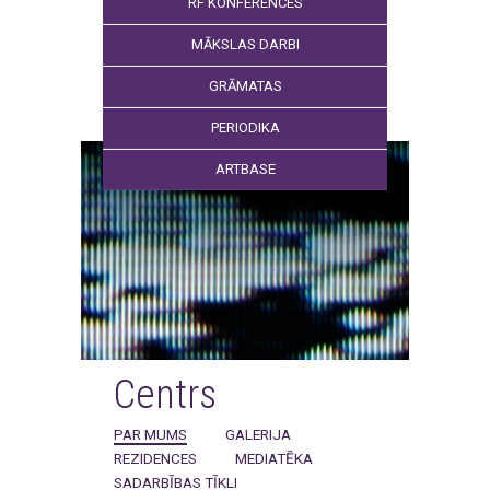
RF KONFERENCES
MĀKSLAS DARBI
GRĀMATAS
PERIODIKA
ARTBASE
Centrs
PAR MUMS
GALERIJA
REZIDENCES
MEDIATĒKA
SADARBĪBAS TĪKLI