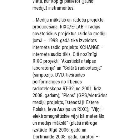
vieta, kur kopīgi pielietot (jauno
mediju) instrumentus.
.. Mediju mākslas un radošu projektu
producēšana: RIXC/E-LAB ir radījis
novatoriskus projektus raidošo mediju
jomā – 1998. gadā tika izveidots
interneta radio projekts XCHANGE –
interneta audio tīkls. Citi nozīmīgi
RIXC projekti: “Akustiskās telpas
laboratorija” un “Solārā radiostacija”
(simpozijs, DVD, tiešraides
performances no Irbenes
radioteleskopa RT-32, no 2001. līdz
2008. gadam); “Piens” (GPS/vietrādes
mediju projekts, īstenotāji: Estere
Polaka, Ieva Auziņa un RIXC); “Viļņi –
elektromagnētiskie viļņi kā materiāls
un medijs mākslā” (plaša mēroga
izstāde Rīgā 2006. gadā un
Dortmundē 2008. gadā, kuratori –