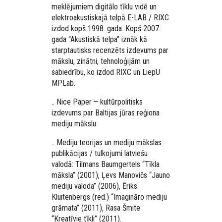
meklējumiem digitālo tīklu vidē un
elektroakustiskajā telpā E-LAB / RIXC
izdod kopš 1998. gada. Kopš 2007.
gada “Akustiskā telpa” iznāk kā
starptautisks recenzēts izdevums par
mākslu, zinātni, tehnoloģijām un
sabiedrību, ko izdod RIXC un LiepU
MPLab.
.. Nice Paper – kultūrpolitisks
izdevums par Baltijas jūras reģiona
mediju mākslu.
.. Mediju teorijas un mediju mākslas
publikācijas / tulkojumi latviešu
valodā: Tilmans Baumgertels “Tīkla
māksla” (2001), Ļevs Manovičs “Jauno
mediju valoda” (2006), Ēriks
Kluitenbergs (red.) “Imagināro mediju
grāmata” (2011), Rasa Šmite
“Kreatīvie tīkli” (2011).