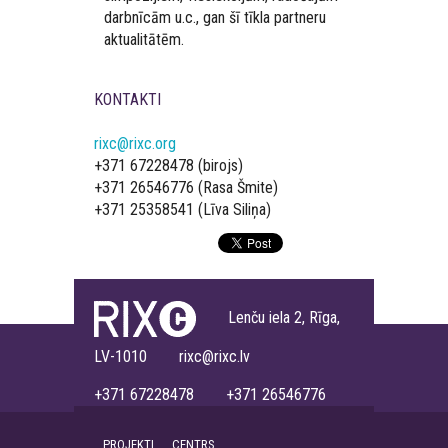
darbnīcām u.c., gan šī tīkla partneru
aktualitātēm.
KONTAKTI
rixc@rixc.org
+371 67228478 (birojs)
+371 26546776 (Rasa Šmite)
+371 25358541 (Līva Siliņa)
Lenču iela 2, Rīga,
LV-1010 rixc@rixc.lv
+371 67228478 +371 26546776
PROJEKTI
CENTRS