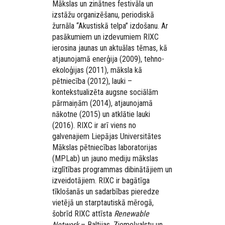
Mākslas un zinātnes festivāla un
izstāžu organizēšanu, periodiskā
žurnāla “Akustiskā telpa” izdošanu. Ar
pasākumiem un izdevumiem RIXC
ierosina jaunas un aktuālas tēmas, kā
atjaunojamā enerģija (2009), tehno-
ekoloģijas (2011), māksla kā
pētniecība (2012), lauki –
kontekstualizēta augsne sociālām
pārmaiņām (2014), atjaunojamā
nākotne (2015) un atklātie lauki
(2016). RIXC ir arī viens no
galvenajiem Liepājas Universitātes
Mākslas pētniecības laboratorijas
(MPLab) un jauno mediju mākslas
izglītības prog
rammas dibinātājiem un
izveidotājiem. RIXC ir bagātīga
tīklošanās un sadarbības pieredze
vietējā un starptautiskā mērogā,
šobrīd RIXC attīsta
Renewable
Network
– Baltijas, Ziemeļvalstu un