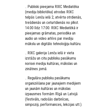
.. Publiski pieejama RIXC Mediatēka
(mediju bibliotēka) atrodas RIXC
telpās Lenču ielā 2, atvērta otrdienās,
trešdienās un ceturtdienās no plkst.
14.00 līdz 17.00. RIXC Mediatēkā ir
pieejamas grāmatas, periodika un
audio un video arhīvs par mediju
mākslu un digitālo tehnoloģiju kultūru.
.. RIXC galerija Lenču ielā ir vieta
izstāžu un citu publisku pasākumu
norisei mediju kultūras, mākslas un
zinātnes jomā.
.. Regulāra publisku pasākumu
organizēšana par jaunajiem medijiem
un jaunām kultūras un mākslas
izpausmes formām Rīgā un Latvijā
(festivāls, radošās darbnīcas,
simpoziji, performances, lekcijas utt.).