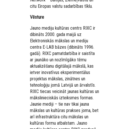
citu Eiropas valstu sadarbības tīklu.
Vēsture
Jauno mediju kultūras centrs RIXC ir
dibināts 2000. gada maijā uz
Elektroniskās mākslas un mediju
centra E-LAB bāzes (dibināts 1996.
gadā). RIXC pamatdarbība ir saistīta
ar jaunāko un nozīmīgāko tēmu
aktualizēšanu digitālajā mākslā, kas
ietver inovatīvus eksperimentālus
projektus mākslas, zinātnes un
tehnoloģiju jomā Latvijā un ārvalstīs.
RIXC tiecas veicināt jaunas kultūras un
mākslinieciskās izteiksmes formas.
Jaunie mediji – tie nav tikai jauna
mākslas un kultūras prakses joma, bet
arī infrastruktūra citu mākslas un
kultūras formu atbalstam. Jauno