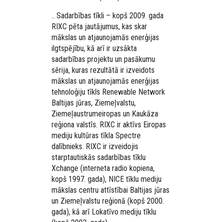
.. Sadarbības tīkli – kopš 2009. gada
RIXC pēta jautājumus, kas skar
mākslas un atjaunojamās enerģijas
ilgtspējību, kā arī ir uzsākta
sadarbības projektu un pasākumu
sērija, kuras rezultātā ir izveidots
mākslas un atjaunojamās enerģijas
tehnoloģiju tīkls Renewable Network
Baltijas jūras, Ziemeļvalstu,
Ziemeļaustrumeiropas un Kaukāza
reģiona valstīs. RIXC ir aktīvs Eiropas
mediju kultūras tīkla Spectre
dalībnieks. RIXC ir izveidojis
starptautiskās sadarbības tīklu
Xchange (interneta radio kopiena,
kopš 1997. gada), NICE tīklu mediju
mākslas centru attīstībai Baltijas jūras
un Ziemeļvalstu reģionā (kopš 2000.
gada), kā arī Lokatīvo mediju tīklu