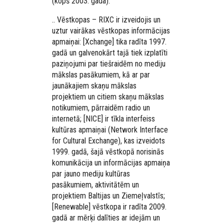
(kopš 2003. gada).
.. Vēstkopas – RIXC ir izveidojis un
uztur vairākas vēstkopas informācijas
apmaiņai: [Xchange] tika radīta 1997.
gadā un galvenokārt tajā tiek izplatīti
paziņojumi par tiešraidēm no mediju
mākslas pasākumiem, kā ar par
jaunākajiem skaņu mākslas
projektiem un citiem skaņu mākslas
notikumiem, pārraidēm radio un
internetā; [NICE] ir tīkla interfeiss
kultūras apmaiņai (Network Interface
for Cultural Exchange), kas izveidots
1999. gadā, šajā vēstkopā norisinās
komunikācija un informācijas apmaiņa
par jauno mediju kultūras
pasākumiem, aktivitātēm un
projektiem Baltijas un Ziemeļvalstīs;
[Renewable] vēstkopa ir radīta 2009.
gadā ar mērķi dalīties ar idejām un