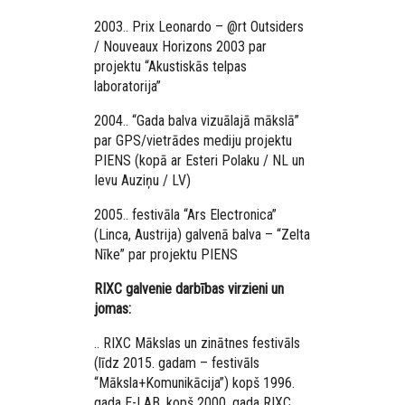
2003.. Prix Leonardo – @rt Outsiders
/ Nouveaux Horizons 2003 par
projektu “Akustiskās telpas
laboratorija”
2004.. “Gada balva vizuālajā mākslā”
par GPS/vietrādes mediju projektu
PIENS (kopā ar Esteri Polaku / NL un
Ievu Auziņu / LV)
2005.. festivāla “Ars Electronica”
(Linca, Austrija) galvenā balva – “Zelta
Nīke” par projektu PIENS
RIXC galvenie darbības virzieni un
jomas:
.. RIXC Mākslas un zinātnes festivāls
(līdz 2015. gadam – festivāls
“Māksla+Komunikācija”) kopš 1996.
gada E-LAB, kopš 2000. gada RIXC