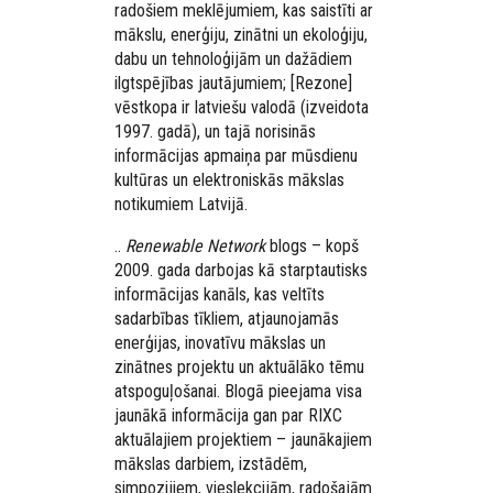
radošiem meklējumiem, kas saistīti ar
mākslu, enerģiju, zinātni un ekoloģiju,
dabu un tehnoloģijām un dažādiem
ilgtspējības jautājumiem; [Rezone]
vēstkopa ir latviešu valodā (izveidota
1997. gadā), un tajā norisinās
informācijas apmaiņa par mūsdienu
kultūras un elektroniskās mākslas
notikumiem Latvijā.
..
Renewable Network
blogs – kopš
2009. gada darbojas kā starptautisks
informācijas kanāls, kas veltīts
sadarbības tīkliem, atjaunojamās
enerģijas, inovatīvu mākslas un
zinātnes projektu un aktuālāko tēmu
atspoguļošanai. Blogā pieejama visa
jaunākā informācija gan par RIXC
aktuālajiem projektiem – jaunākajiem
mākslas darbiem, izstādēm,
simpozijiem, vieslekcijām, radošajām