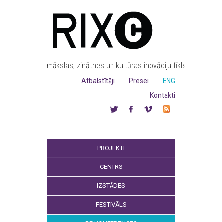
mākslas, zinātnes un kultūras inovāciju tīkls
Atbalstītāji
Presei
ENG
Kontakti
PROJEKTI
CENTRS
IZSTĀDES
FESTIVĀLS