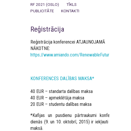
RF 2021 (OSLO)
TĪKLS
PUBLICITĀTE
KONTAKTI
Reģistrācija
Reģistrācija konferencei ATJAUNOJAMĀ
NĀKOTNE:
https://www.amiando.com/RenewableFutures.html
KONFERENCES DALĪBAS MAKSA*
40 EUR – standarta dalības maksa
40 EUR – apmeklētāja maksa
20 EUR – studentu dalības maksa
*Kafijas un pusdienu pārtraukumi konferences
dienās (9. un 10. oktobrī, 2015) ir iekļauti dalības
maksā.