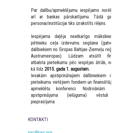
Par dalību/apmeklējumu iespējams norēķināties
arī ar bankas pārskaitījumu. Tādā gadījumā
personai/institūcijai tiks izrakstīts rēķins.
Iespējama daļēja neatkarīgo mākslinieku un
pētnieku ceļa izdevumu segšana (galvenokārt
dalībiekiem no Eiropas Baltijas-Ziemeļu reģiona un
Austrumeiropas). Lūdzam atsūtīt finansiālā
atbalsta pieteikumu pēc iespējas ātrāk, ne vēlāk
kā līdz
2015. gada 1. augustam.
Iesakām apstiprinātajiem dalībniekiem iesniegt
pieteikumu vietējiem fondiem un finansētājiem, lai
apmeklētu konferenci. Nodrošinām oficiālu
apstiprinājuma (ielūguma) vēstuli pēc
pieprasījuma.
KONTAKTI
rixc@rixc.org