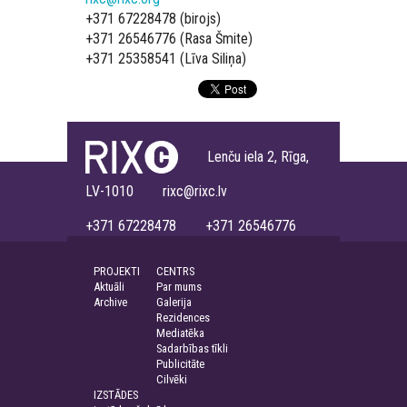
+371 67228478 (birojs)
+371 26546776 (Rasa Šmite)
+371 25358541 (Līva Siliņa)
Lenču iela 2, Rīga,
LV-1010 rixc@rixc.lv
+371 67228478 +371 26546776
PROJEKTI
CENTRS
Aktuāli
Par mums
Archive
Galerija
Rezidences
Mediatēka
Sadarbības tīkli
Publicitāte
Cilvēki
IZSTĀDES