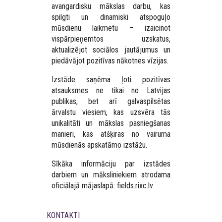
avangardisku mākslas darbu, kas
spilgti un dinamiski atspoguļo
mūsdienu laikmetu – izaicinot
vispārpieņemtos uzskatus,
aktualizējot sociālos jautājumus un
piedāvājot pozitīvas nākotnes vīzijas.
Izstāde saņēma ļoti pozitīvas
atsauksmes ne tikai no Latvijas
publikas, bet arī galvaspilsētas
ārvalstu viesiem, kas uzsvēra tās
unikalitāti un mākslas pasniegšanas
manieri, kas atšķiras no vairuma
mūsdienās apskatāmo izstāžu.
Sīkāka informāciju par izstādes
darbiem un māksliniekiem atrodama
oficiālajā mājaslapā: fields.rixc.lv
KONTAKTI