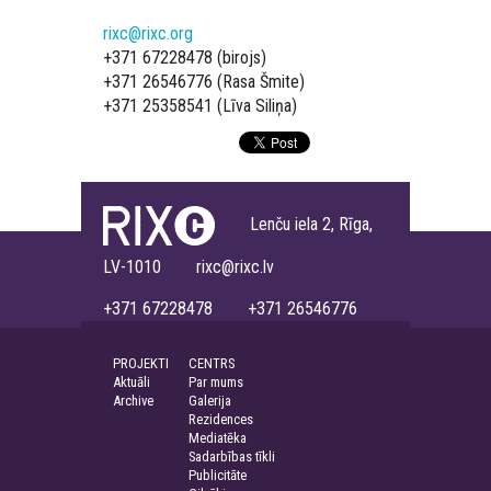
rixc@rixc.org
+371 67228478 (birojs)
+371 26546776 (Rasa Šmite)
+371 25358541 (Līva Siliņa)
Lenču iela 2, Rīga,
LV-1010 rixc@rixc.lv
+371 67228478 +371 26546776
PROJEKTI
CENTRS
Aktuāli
Par mums
Archive
Galerija
Rezidences
Mediatēka
Sadarbības tīkli
Publicitāte