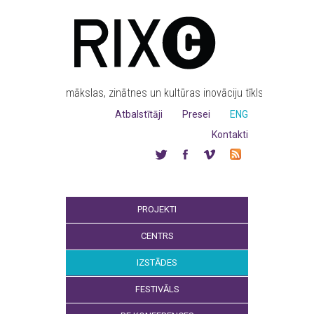
mākslas, zinātnes un kultūras inovāciju tīkls
Atbalstītāji
Presei
ENG
Kontakti
PROJEKTI
CENTRS
IZSTĀDES
FESTIVĀLS