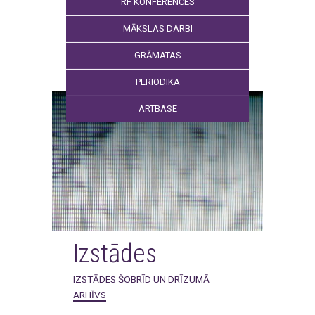
RF KONFERENCES
MĀKSLAS DARBI
GRĀMATAS
PERIODIKA
ARTBASE
Izstādes
IZSTĀDES ŠOBRĪD UN DRĪZUMĀ
ARHĪVS