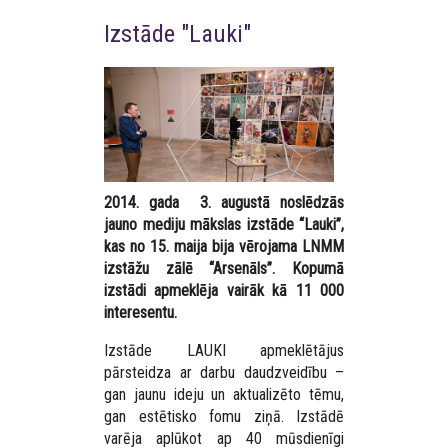
Izstāde "Lauki"
2014. gada 3. augustā noslēdzās
jauno mediju mākslas izstāde “Lauki”,
kas no 15. maija bija vērojama LNMM
izstāžu zālē “Arsenāls”. Kopumā
izstādi apmeklēja vairāk kā 11 000
interesentu.
Izstāde LAUKI apmeklētājus
pārsteidza ar darbu daudzveidību –
gan jaunu ideju un aktualizēto tēmu,
gan estētisko fomu ziņā. Izstādē
varēja aplūkot ap 40 mūsdienīgi