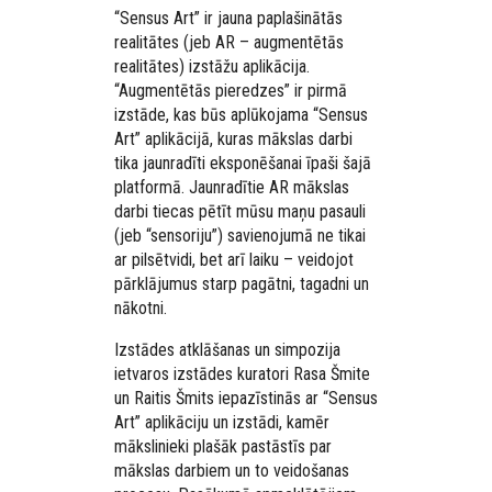
“Sensus Art” ir jauna paplašinātās
realitātes (jeb AR – augmentētās
realitātes) izstāžu aplikācija.
“Augmentētās pieredzes” ir pirmā
izstāde, kas būs aplūkojama “Sensus
Art” aplikācijā, kuras mākslas darbi
tika jaunradīti eksponēšanai īpaši šajā
platformā. Jaunradītie AR mākslas
darbi tiecas pētīt mūsu maņu pasauli
(jeb “sensoriju”) savienojumā ne tikai
ar pilsētvidi, bet arī laiku – veidojot
pārklājumus starp pagātni, tagadni un
nākotni.
Izstādes atklāšanas un simpozija
ietvaros izstādes kuratori Rasa Šmite
un Raitis Šmits iepazīstinās ar “Sensus
Art” aplikāciju un izstādi, kamēr
mākslinieki plašāk pastāstīs par
mākslas darbiem un to veidošanas