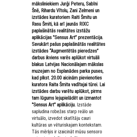
māksliniekiem Jurģi Peteru, Sabīni
Šnē, Rihardu Vītolu, Zani Zelmeni un
izstādes kuratoriem Raiti Šmitu un
Rasu Šmiti, kā arī jaunās RIXC
paplašinātās realitātes izstāžu
aplikācijas ”Sensus Art” prezentācija.
Savukārt pašus paplašinātās realitātes
izstādes “Augmentētās pieredzes”
darbus ikviens varēs aplūkot virtuāli
blakus Latvijas Nacionālajam mākslas
muzejam no Esplanādes parka puses,
kad plkst. 20.00 aicinām pievienoties
kuratora Raita Šmita vadītajai tūrei. Lai
izstādes darbu varētu aplūkot, pirms
tam lūgums lejupielādēt un izmantot
"Sensus Art" aplikāciju
.
Izstāde
sapludina robežas starp reālo un
virtuālo, izvedot skatītāju cauri
kultūras un vēturiskajam kontekstam.
Tās mērķis ir izaicināt mūsu sensoro