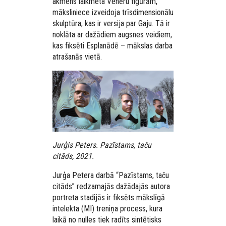
akmens laikmeta Venēru figūrām,
māksliniece izveidoja trīsdimensionālu
skulptūra, kas ir versija par Gaju. Tā ir
noklāta ar dažādiem augsnes veidiem,
kas fiksēti Esplanādē – mākslas darba
atrašanās vietā.
Jurģis Peters. Pazīstams, taču
citāds, 2021.
Jurģa Petera darbā “Pazīstams, taču
citāds” redzamajās dažādajās autora
portreta stadijās ir fiksēts mākslīgā
intelekta (MI) treniņa process, kura
laikā no nulles tiek radīts sintētisks