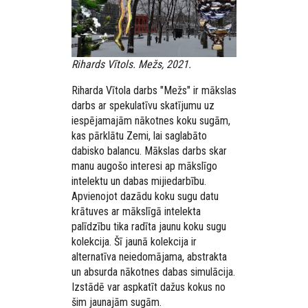
Rihards Vītols. Mežs, 2021.
Riharda Vītola darbs "Mežs" ir mākslas
darbs ar spekulatīvu skatījumu uz
iespējamajām nākotnes koku sugām,
kas pārklātu Zemi, lai saglabāto
dabisko balancu. Mākslas darbs skar
manu augošo interesi ap mākslīgo
intelektu un dabas mijiedarbību.
Apvienojot dazādu koku sugu datu
krātuves ar mākslīgā intelekta
palīdzību tika radīta jaunu koku sugu
kolekcija. Šī jaunā kolekcija ir
alternatīva neiedomājama, abstrakta
un absurda nākotnes dabas simulācija.
Izstādē var aspkatīt dažus kokus no
šim jaunajām sugām.