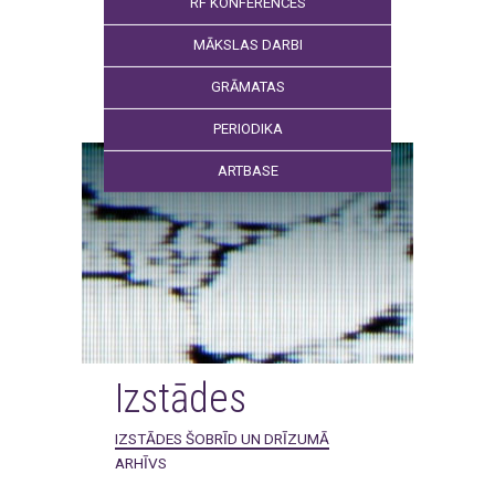
RF KONFERENCES
MĀKSLAS DARBI
GRĀMATAS
PERIODIKA
ARTBASE
Izstādes
IZSTĀDES ŠOBRĪD UN DRĪZUMĀ
ARHĪVS