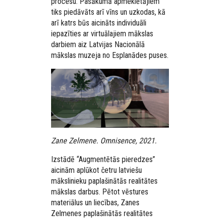
procesu. Pasākumā apmeklētājiem
tiks piedāvāts arī vīns un uzkodas, kā
arī katrs būs aicināts individuāli
iepazīties ar virtuālajiem mākslas
darbiem aiz Latvijas Nacionālā
mākslas muzeja no Esplanādes puses.
Zane Zelmene. Omnisence, 2021.
Izstādē “Augmentētās pieredzes”
aicinām aplūkot četru latviešu
mākslinieku paplašinātās realitātes
mākslas darbus. Pētot vēstures
materiālus un liecības, Zanes
Zelmenes paplašinātās realitātes