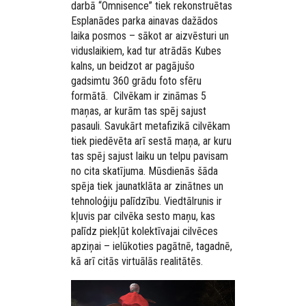
darbā “Omnisence” tiek rekonstruētas
Esplanādes parka ainavas dažādos
laika posmos – sākot ar aizvēsturi un
viduslaikiem, kad tur atrādās Kubes
kalns, un beidzot ar pagājušo
gadsimtu 360 grādu foto sfēru
formātā. Cilvēkam ir zināmas 5
maņas, ar kurām tas spēj sajust
pasauli. Savukārt metafizikā cilvēkam
tiek piedēvēta arī sestā maņa, ar kuru
tas spēj sajust laiku un telpu pavisam
no cita skatījuma. Mūsdienās šāda
spēja tiek jaunatklāta ar zinātnes un
tehnoloģiju palīdzību. Viedtālrunis ir
kļuvis par cilvēka sesto maņu, kas
palīdz piekļūt kolektīvajai cilvēces
apziņai – ielūkoties pagātnē, tagadnē,
kā arī citās virtuālās realitātēs.