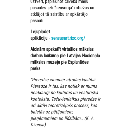
uztveri, paplašinot cilvēka maņu
pasaules jeb “sensorija” robežas un
atklājot tā saistību ar apkārtējo
pasauli.
Lejuplādēt
aplikāciju
-
sensusart.rixc.org/
Aicinām apskatīt virtuālos mākslas
darbus laukumā pie Latvijas Nacionālā
mākslas muzeja pie Esplanādes
parka.
“Pieredze vienmēr atrodas kustībā.
Pieredze ir tas, kas notiek ar mums –
neatkarīgi no kultūras un vēsturiskā
konteksta. Tačuvienlaikus pieredze ir
arī aktīvi teoretizējošs process, kas
balstās uz pētījumiem,
pieņēmumiem un līdzībām… (K. A.
Džonsa)