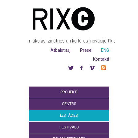
mākslas, zinātnes un kultūras inovāciju tīkls
Atbalstītāji
Presei
ENG
Kontakti
PROJEKTI
CENTRS
IZSTĀDES
FESTIVĀLS