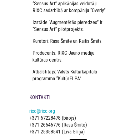
“Sensus Art” aplikācijas veidotāji:
RIXC sadarbībā ar kompāniju “Overly”
Izstāde “Augmentētās pieredzes” ir
“Sensus Art” pilotprojekts.
Kuratori: Rasa Šmite un Raitis Šmits.
Producents: RIXC Jauno mediju
kultūras centrs.
Atbalstītājs: Valsts Kultūrkapitāla
programma “KultūrELPA”.
KONTAKTI
rixc@rixc.org
+371 67228478 (birojs)
+371 26546776 (Rasa Šmite)
+371 25358541 (Līva Siliņa)