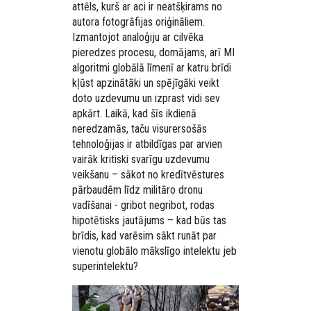
attēls, kurš ar aci ir neatšķirams no
autora fotogrāfijas oriģināliem.
Izmantojot analoģiju ar cilvēka
pieredzes procesu, domājams, arī MI
algoritmi globālā līmenī ar katru brīdi
kļūst apzinātāki un spējīgāki veikt
doto uzdevumu un izprast vidi sev
apkārt. Laikā, kad šīs ikdienā
neredzamās, taču visurersošās
tehnoloģijas ir atbildīgas par arvien
vairāk kritiski svarīgu uzdevumu
veikšanu – sākot no kredītvēstures
pārbaudēm līdz militāro dronu
vadīšanai - gribot negribot, rodas
hipotētisks jautājums – kad būs tas
brīdis, kad varēsim sākt runāt par
vienotu globālo mākslīgo intelektu jeb
superintelektu?