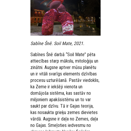
Sabīne Šnē. Soil Mate, 2021.
Sabīnes Šnē darbā “Soil Mate” pēta
attiecības starp mākslu, mitoloģiju un
zinātni. Augsne aptver mūsu planētu
un ir vitāli svarīgs elements dzīvības
procesu uzturēšanā. Pastāv viedoklis,
ka Zeme ir iekšēji vienota un
domājoša sistēma, kas sastāv no
miljoniem apakšsistēmu un to var
saukt par dzīvu. Tā ir Gajas teorija,
kas nosaukta grieķu zemes dievietes
vārdā. Augsne ir daļa no Zemes, daļa
no Gajas. Smeļoties iedvesmu no