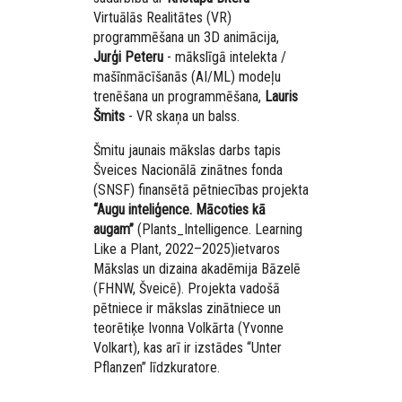
Virtuālās Realitātes (VR)
programmēšana un 3D animācija,
Jurģi Peteru
- mākslīgā intelekta /
mašīnmācīšanās (AI/ML) modeļu
trenēšana un programmēšana,
Lauris
Šmits
-
VR skaņa un balss.
Šmitu jaunais mākslas darbs tapis
Šveices Nacionālā zinātnes fonda
(SNSF) finansētā pētniecības projekta
“Augu inteliģence. Mācoties kā
augam”
(
Plants_Intelligence. Learning
Like a Plant, 2022–2025
)
ietvaros
Mākslas un dizaina akadēmija Bāzelē
(FHNW, Šveicē). Projekta vadošā
pētniece ir mākslas zinātniece un
teorētiķe
Ivonna Volkārta
(
Yvonne
Volkart
), kas arī ir izstādes “Unter
Pflanzen” līdzkuratore.