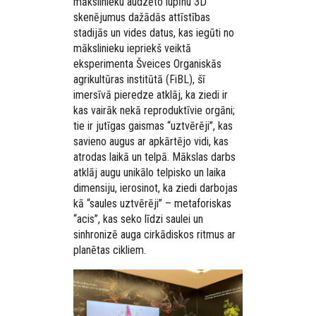
mākslinieku audzēto lupīnu 3D
skenējumus dažādās attīstības
stadijās un vides datus, kas iegūti no
mākslinieku iepriekš veiktā
eksperimenta Šveices Organiskās
agrikultūras institūtā (FiBL), šī
imersīvā pieredze atklāj, ka ziedi ir
kas vairāk nekā reproduktīvie orgāni;
tie ir jutīgas gaismas “uztvērēji”, kas
savieno augus ar apkārtējo vidi, kas
atrodas laikā un telpā. Mākslas darbs
atklāj augu unikālo telpisko un laika
dimensiju, ierosinot, ka ziedi darbojas
kā “saules uztvērēji” – metaforiskas
“acis”, kas seko līdzi saulei un
sinhronizē auga cirkādiskos ritmus ar
planētas cikliem.