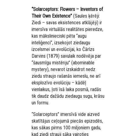
“Solarceptors: Flowers – Inventors of
Their Own Existence”
(Saules ķērēji:
Ziedi – savas eksistences atklājēji)
ir
imersīva virtuālās realitātes pieredze,
kas mākslinieciski pēta “augu
inteliģenci”, izsekojot ziedaugu
izcelsmei un evolūcijai, ko Čārlzs
Darvins (1879) savulaik nodēvēja par
“šausmīgu mistēriju”
(abominable
mystery), nevarot izskaidrot nedz
ziedu straujo rašanās iemeslu, ne arī
eksplozīvo evolūciju – kādēļ
vienlaikus, ļoti īsā laika posmā, radās
tik daudz dažādu ziedaugu sugu, krāsu
un formu.
“Solarceptors” imersīvā vide aizved
skatītājus ceļojumā piecās epizodēs,
kas sākas pirms 100 miljoniem gadu,
kad ziedi strauji sāka vairoties