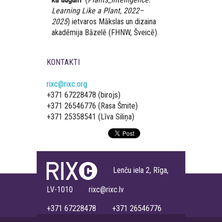
Learning Like a Plant, 2022–
2025
)
ietvaros
Mākslas un dizaina
akadēmija Bāzelē (FHNW, Šveicē).
KONTAKTI
rixc@rixc.org
+371 67228478 (birojs)
+371 26546776 (Rasa Šmite)
+371 25358541 (Līva Siliņa)
Lenču iela 2, Rīga,
LV-1010 rixc@rixc.lv
+371 67228478 +371 26546776