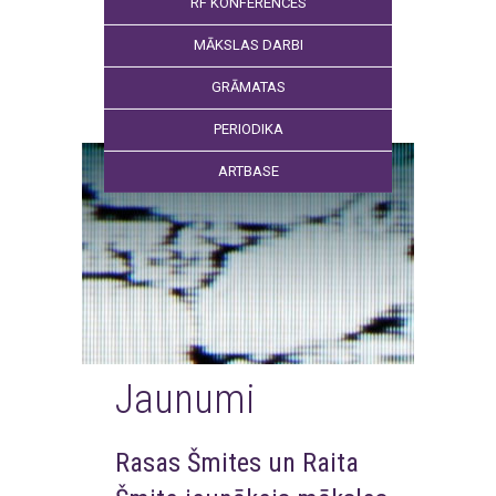
RF KONFERENCES
MĀKSLAS DARBI
GRĀMATAS
PERIODIKA
ARTBASE
Jaunumi
Rasas Šmites un Raita