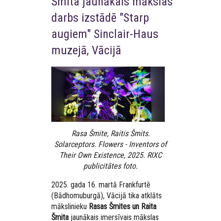
Šmita jaunākais mākslas
darbs izstādē "Starp
augiem" Sinclair-Haus
muzejā, Vācijā
Rasa Šmite, Raitis Šmits.
Solarceptors. Flowers - Inventors of
Their Own Existence, 2025. RIXC
publicitātes foto.
2025. gada 16. martā Frankfurtē
(Bādhomuburgā), Vācijā tika atklāts
mākslinieku
Rasas Šmites un Raita
Šmita
jaunākais imersīvais mākslas