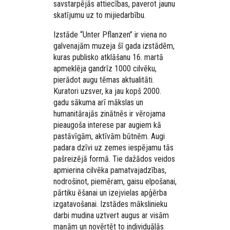
savstarpējās attiecības, paverot jaunu
skatījumu uz to mijiedarbību.
Izstāde “Unter Pflanzen” ir viena no
galvenajām muzeja šī gada izstādēm,
kuras publisko atklāšanu 16. martā
apmeklēja gandrīz 1000 cilvēku,
pierādot augu tēmas aktualitāti.
Kuratori uzsver, ka jau kopš 2000.
gadu sākuma arī mākslas un
humanitārajās zinātnēs ir vērojama
pieaugoša interese par augiem kā
pastāvīgām, aktīvām būtnēm. Augi
padara dzīvi uz zemes iespējamu tās
pašreizējā formā. Tie dažādos veidos
apmierina cilvēka pamatvajadzības,
nodrošinot, piemēram, gaisu elpošanai,
pārtiku ēšanai un izejvielas apģērba
izgatavošanai. Izstādes mākslinieku
darbi mudina uztvert augus ar visām
maņām un novērtēt to individuālās