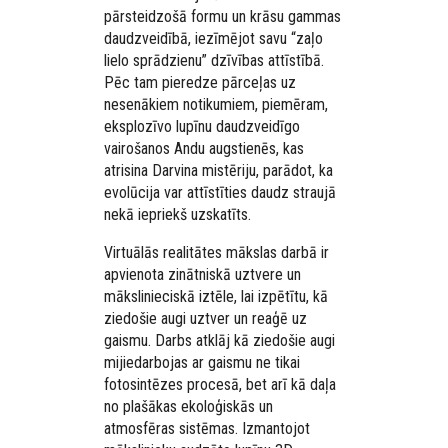
pārsteidzošā formu un krāsu gammas
daudzveidībā, iezīmējot savu “zaļo
lielo sprādzienu” dzīvības attīstībā.
Pēc tam pieredze pārceļas uz
nesenākiem notikumiem, piemēram,
eksplozīvo lupīnu daudzveidīgo
vairošanos Andu augstienēs, kas
atrisina Darvina mistēriju, parādot, ka
evolūcija var attīstīties daudz straujā
nekā iepriekš uzskatīts.
Virtuālās realitātes mākslas darbā ir
apvienota zinātniskā uztvere un
mākslinieciskā iztēle, lai izpētītu, kā
ziedošie augi uztver un reaģē uz
gaismu. Darbs atklāj kā ziedošie augi
mijiedarbojas ar gaismu ne tikai
fotosintēzes procesā, bet arī kā daļa
no plašākas ekoloģiskās un
atmosfēras sistēmas. Izmantojot