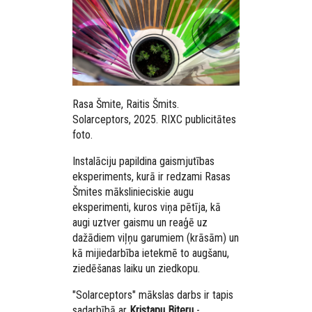
Rasa Šmite, Raitis Šmits.
Solarceptors, 2025. RIXC publicitātes
foto.
Instalāciju papildina gaismjutības
eksperiments, kurā ir redzami Rasas
Šmites mākslinieciskie augu
eksperimenti, kuros viņa pētīja, kā
augi uztver gaismu un reaģē uz
dažādiem viļņu garumiem (krāsām) un
kā mijiedarbība ietekmē to augšanu,
ziedēšanas laiku un ziedkopu.
"Solarceptors" mākslas darbs ir tapis
sadarbībā ar
Kristapu Biteru
-