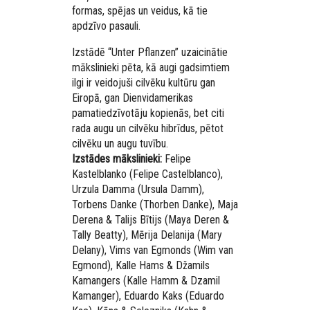
formas, spējas un veidus, kā tie
apdzīvo pasauli.
Izstādē “Unter Pflanzen” uzaicinātie
mākslinieki pēta, kā augi gadsimtiem
ilgi ir veidojuši cilvēku kultūru gan
Eiropā, gan Dienvidamerikas
pamatiedzīvotāju kopienās, bet citi
rada augu un cilvēku hibrīdus, pētot
cilvēku un augu tuvību.
Izstādes mākslinieki:
Felipe
Kastelblanko (Felipe Castelblanco),
Urzula Damma (Ursula Damm),
Torbens Danke (Thorben Danke), Maja
Derena & Talijs Bītijs (Maya Deren &
Tally Beatty), Mērija Delanija (Mary
Delany), Vims van Egmonds (Wim van
Egmond), Kalle Hams & Džamils
Kamangers (Kalle Hamm & Dzamil
Kamanger), Eduardo Kaks (Eduardo