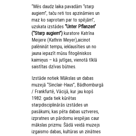
“Mēs daudz laika pavadām “starp
augiem”, taču reti tos apzināmies un
maz ko saprotam par to spējām”,
uzskata izstādes
“Unter Pflanzen”
(“Starp augiem”)
kuratore Katrīna
Meijere
(Kathrin Meyer)
,
aicinot
palēnināt tempu, ieklausīties un no
jauna iepazīt mūsu fitogēniskos
kaimiņus – kā jutīgas, vienotā tīklā
saistītas dzīvas būtnes.
Izstāde notiek Mākslas un dabas
muzejā “Sinclair-Haus”, Bādhomburgā
/ Frankfurtē, Vācijā, kur jau kopš
1982. gada tiek kūrētas
starpdisciplinārās izstādes un
pasākumi, kas pēta dabas uztveres,
izpratnes un pārdomu iespējas caur
mākslas prizmu. Šādā veidā muzejs
izgaismo dabas, kultūras un zinātnes