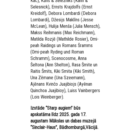
Kac), Kāns & Selezniks (Kahn &
Selesnick), Ernsts Krajdolfs (Ernst
Kreidolf), Debora Lombardi (Debora
Lombardi), Džesijs Maklīns (Jesse
McLean), Hulija Menša (Julia Mensch),
Makss Reihmanis (Max Reichmann),
Matilda Rozjē (Mathilde Rosier), Omi-
peah Raidings un Romans Šramms
(Omi-peah Ryding und Roman
Schramm), Scenocosme, Anna
Šeltona (Ann Shelton), Rasa Šmite un
Raitis Šmits, Kiki Smita (Kiki Smith),
Una Zēmane (Una Szeemann),
Ajēnans Kvinčo Juajibiojs (Ayênan
Quinchoa Juajibioy), Luiss Vainbergers
(Lois Weinberger).
Izstāde “Starp augiem” būs
apskatāma līdz 2025. gada 17.
augustam Mākslas un dabas muzejā
“Sinclair-Haus”, Bādhomburgā,Vācijā.