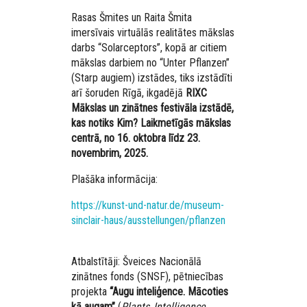
Rasas Šmites un Raita Šmita
imersīvais virtuālās realitātes mākslas
darbs “Solarceptors”, kopā ar citiem
mākslas darbiem no “Unter Pflanzen”
(Starp augiem) izstādes, tiks izstādīti
arī šoruden Rīgā, ikgadējā
RIXC
Mākslas un zinātnes festivāla izstādē,
kas notiks Kim? Laikmetīgās mākslas
centrā, no 16. oktobra līdz 23.
novembrim, 2025.
Plašāka informācija:
https://kunst-und-natur.de/museum-
sinclair-haus/ausstellungen/pflanzen
Atbalstītāji: Šveices Nacionālā
zinātnes fonds (SNSF), pētniecības
projekta
“Augu inteliģence. Mācoties
kā augam”
(
Plants_Intelligence.