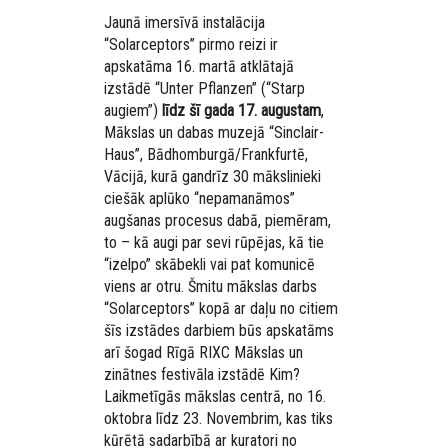
Jaunā imersīvā instalācija
“Solarceptors” pirmo reizi ir
apskatāma 16. martā atklātajā
izstādē “Unter Pflanzen” (“Starp
augiem”)
līdz šī gada 17. augustam
,
Mākslas un dabas muzejā “Sinclair-
Haus”, Bādhomburgā/Frankfurtē,
Vācijā, kurā gandrīz 30 mākslinieki
ciešāk aplūko “nepamanāmos”
augšanas procesus dabā, piemēram,
to – kā augi par sevi rūpējas, kā tie
“izelpo” skābekli vai pat komunicē
viens ar otru. Šmitu mākslas darbs
“Solarceptors” kopā ar daļu no citiem
šīs izstādes darbiem būs apskatāms
arī šogad Rīgā RIXC Mākslas un
zinātnes festivāla izstādē Kim?
Laikmetīgās mākslas centrā, no 16.
oktobra līdz 23. Novembrim, kas tiks
kūrētā sadarbībā ar kuratori no