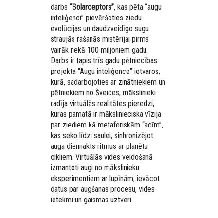
darbs
“Solarceptors”
,
kas pēta “augu
inteliģenci” pievēršoties ziedu
evolūcijas un daudzveidīgo sugu
straujās rašanās mistērijai pirms
vairāk nekā 100 miljoniem gadu.
Darbs ir tapis trīs gadu pētniecības
projekta “Augu inteliģence” ietvaros,
kurā, sadarbojoties ar zinātniekiem un
pētniekiem no Šveices, mākslinieki
radīja virtuālās realitātes pieredzi,
kuras pamatā ir mākslinieciska vīzija
par ziediem kā metaforiskām “acīm”,
kas seko līdzi saulei, sinhronizējot
auga diennakts ritmus ar planētu
cikliem. Virtuālās vides veidošanā
izmantoti augi no mākslinieku
eksperimentiem ar lupīnām, ievācot
datus par augšanas procesu, vides
ietekmi un gaismas uztveri.