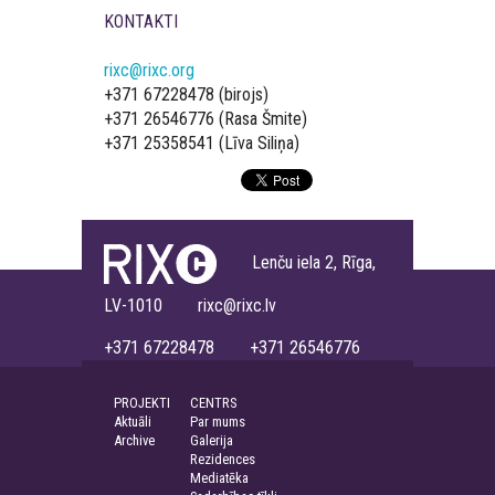
KONTAKTI
rixc@rixc.org
+371 67228478 (birojs)
+371 26546776 (Rasa Šmite)
+371 25358541 (Līva Siliņa)
Lenču iela 2, Rīga,
LV-1010 rixc@rixc.lv
+371 67228478 +371 26546776
PROJEKTI
CENTRS
Aktuāli
Par mums
Archive
Galerija
Rezidences
Mediatēka