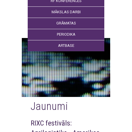
RF KONFERENCES
MĀKSLAS DARBI
GRĀMATAS
PERIODIKA
ARTBASE
Jaunumi
RIXC festivāls: