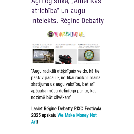
Agrilogistika, „Amerikas
atriebība” un augu
intelekts. Régine Debatty
“Augu radikāli atšķirīgais veids, kā tie
pastāv pasaulē, ne tikai radikāli maina
skatījumu uz augu valstību, bet arī
apšauba mūsu definīciju par to, kas
nozīmē būt cilvēkam”.
Lasiet Régine Debatty RIXC Festivāla
2025 apskatu
We Make Money Not
Art
!