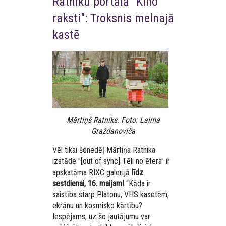
Ratniku portālā "Kino
raksti": Troksnis melnajā
kastē
Mārtiņš Ratniks. Foto: Laima
Graždanoviča
Vēl tikai šonedēļ Mārtiņa Ratnika
izstāde "[out of sync] Tēli no ētera" ir
apskatāma RIXC galerijā
līdz
sestdienai, 16. maijam!
“Kāda ir
saistība starp Platonu, VHS kasetēm,
ekrānu un kosmisko kārtību?
Iespējams, uz šo jautājumu var