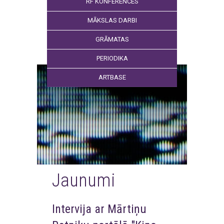
RF KONFERENCES
MĀKSLAS DARBI
GRĀMATAS
PERIODIKA
ARTBASE
Jaunumi
Intervija ar Mārtiņu