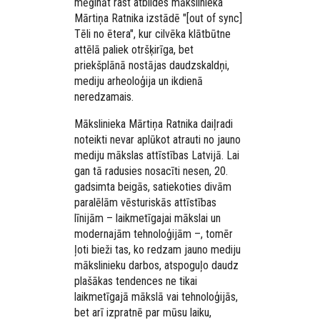
mēģināt rast atbildes mākslinieka
Mārtiņa Ratnika izstādē "[out of sync]
Tēli no ētera", kur cilvēka klātbūtne
attēlā paliek otršķirīga, bet
priekšplānā nostājas daudzskaldņi,
mediju arheoloģija un ikdienā
neredzamais.
Mākslinieka Mārtiņa Ratnika daiļradi
noteikti nevar aplūkot atrauti no jauno
mediju mākslas attīstības Latvijā. Lai
gan tā radusies nosacīti nesen, 20.
gadsimta beigās, satiekoties divām
paralēlām vēsturiskās attīstības
līnijām – laikmetīgajai mākslai un
modernajām tehnoloģijām –, tomēr
ļoti bieži tas, ko redzam jauno mediju
mākslinieku darbos, atspoguļo daudz
plašākas tendences ne tikai
laikmetīgajā mākslā vai tehnoloģijās,
bet arī izpratnē par mūsu laiku,