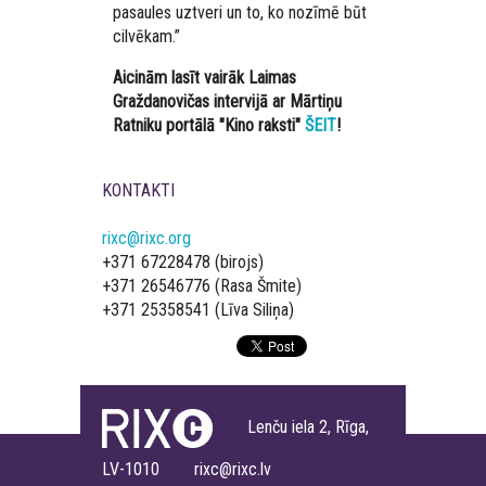
pasaules uztveri un to, ko nozīmē būt
cilvēkam.”
Aicinām lasīt vairāk Laimas
Graždanovičas intervijā ar Mārtiņu
Ratniku portālā "Kino raksti"
ŠEIT
!
KONTAKTI
rixc@rixc.org
+371 67228478 (birojs)
+371 26546776 (Rasa Šmite)
+371 25358541 (Līva Siliņa)
Lenču iela 2, Rīga,
LV-1010 rixc@rixc.lv