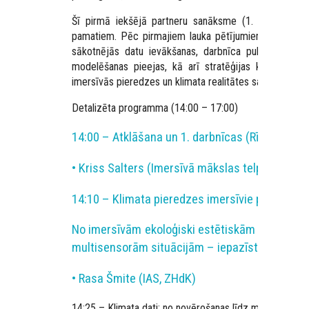
Šī pirmā iekšējā partneru sanāksme (1. gads — 1. da
pamatiem. Pēc pirmajiem lauka pētījumiem Šveicē (p
sākotnējās datu ievākšanas, darbnīca pulcē sadarbīb
modelēšanas pieejas, kā arī stratēģijas klimata datu
imersīvās pieredzes un klimata realitātes sasaistīšanai.
Detalizēta programma (14:00 – 17:00)
14:00 – Atklāšana un 1. darbnīcas (Rīki) ievads
• Kriss Salters (Imersīvā mākslas telpa IAS, Z
14:10 – Klimata pieredzes imersīvie pētījumi 
No imersīvām ekoloģiski estētiskām vidēm („At
multisensorām situācijām – iepazīstināšana ar
• Rasa Šmite (IAS, ZHdK)
14:25 – Klimata dati: no novērošanas līdz modelēšanai