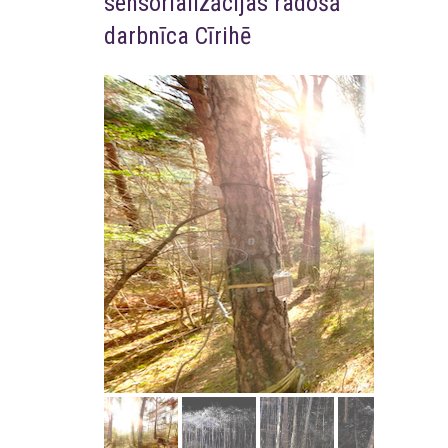
sensorializācijas radošā
darbnīca Cīrihē