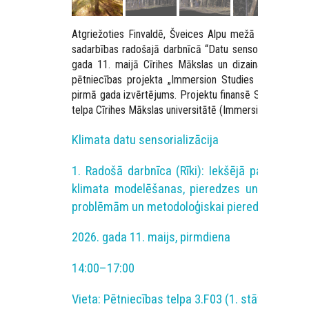
Atgriežoties Finvaldē, Šveices Alpu mežā Valē, vēl v
sadarbības radošajā darbnīcā “Datu sensorializācijas rī
gada 11. maijā Cīrihes Mākslas un dizaina augstskol
pētniecības projekta „Immersion Studies for Climate
pirmā gada izvērtējums. Projektu finansē SNSF progr
telpa Cīrihes Mākslas universitātē (Immersive Art Spa
Klimata datu sensorializācija
1. Radošā darbnīca (Rīki): Iekšējā partneru 
klimata modelēšanas, pieredzes un realitātes
problēmām un metodoloģiskai pieredzes apmai
2026. gada 11. maijs, pirmdiena
14:00–17:00
Vieta: Pētniecības telpa 3.F03 (1. stāvs), Toni-