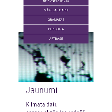
RF KONFERENCES
MĀKSLAS DARBI
GRĀMATAS
PERIODIKA
ARTBASE
Jaunumi
Klimata datu