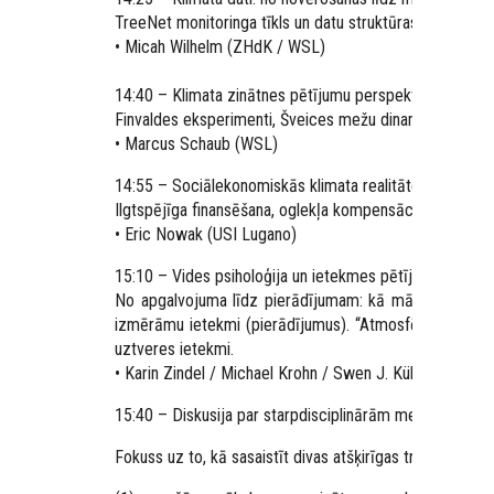
TreeNet monitoringa tīkls un datu struktūras
• Micah Wilhelm (ZHdK / WSL)
14:40 – Klimata zinātnes pētījumu perspektīvas (12–1
Finvaldes eksperimenti, Šveices mežu dinamika un glob
• Marcus Schaub (WSL)
14:55 – Sociālekonomiskās klimata realitātes (12–15 
Ilgtspējīga finansēšana, oglekļa kompensācijas tirgi, 
• Eric Nowak (USI Lugano)
15:10 – Vides psiholoģija un ietekmes pētījumi (12–15
No apgalvojuma līdz pierādījumam: kā mākslinieciskas 
izmērāmu ietekmi (pierādījumus). “Atmosfēriskais me
uztveres ietekmi.
• Karin Zindel / Michael Krohn / Swen J. Kühne (ZHAW
15:40 – Diskusija par starpdisciplinārām metodoloģijām
Fokuss uz to, kā sasaistīt divas atšķirīgas trajektorijas: