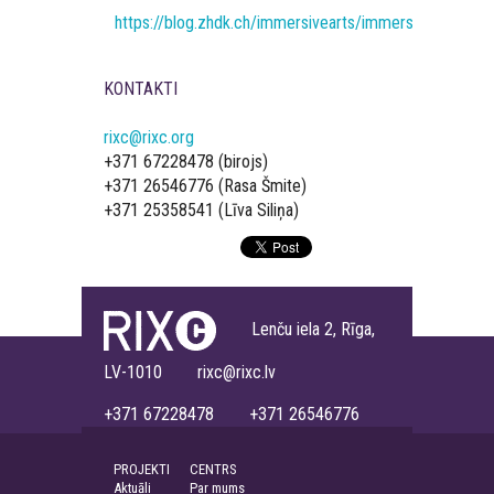
https://blog.zhdk.ch/immersivearts/immersion-studies
KONTAKTI
rixc@rixc.org
+371 67228478 (birojs)
+371 26546776 (Rasa Šmite)
+371 25358541 (Līva Siliņa)
Lenču iela 2, Rīga,
LV-1010 rixc@rixc.lv
+371 67228478 +371 26546776
PROJEKTI
CENTRS
Aktuāli
Par mums