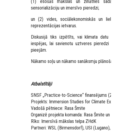
(1) esošās mākslas un zinātnes sadarbības izaic
sensorializāciju un imersīvo pieredzi;
un (2) vides, sociālekonomiskās un liela mēroga k
reprezentācijas ietvarus.
Diskusijā tiks izpētīts, vai klimata datu sensoriali
iespējas, lai savienotu uztveres pieredzi un klimata re
pieejām.
Nākamo soļu un nākamo sanāksmju plānošana.
Atbalstītāji
SNSF „Practice-to-Science“ finansējums (2025–2028)
Projekts: Immersion Studies for Climate Experience
Vadošā pētniece: Rasa Šmite
Organizē projekta komanda: Rasa Šmite un Micah Wilh
Rīko: Imersīvā mākslas telpa ZHdK
Partneri: WSL (Birmensdorf), USI (Lugano), ZHAW/ZHdK