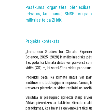
Pasākums organizēts pētniecības projekta
ietvaros, ko finansē SNSF programma “Pract
mākslas telpa ZHdK.
Projekta konteksts
„Immersion Studies for Climate Experience” (Klima
Science, 2025–2028) ir māksliniecisks pētniecības pro
Tas pēta, kā klimata datus var pārvērst sensorā piere
vidēs (XR) —, lai sarežģītos vides procesus padarītu 
Projekts pēta, kā klimata datus var pārvērst imers
zinātnes metodoloģijas ir nepieciešamas, lai attīstītu š
uztveres pieredzi ar vides realitāti un sociālekonomisk
Saistībā ar pieaugušo spriedzi starp arvien sarežģīt
šādas pieredzes ar faktisko klimata realitāti, projek
paradigmas, kas balstās galvenokārt tikai uz reprezentā