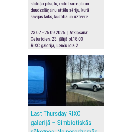
slīdošo pilsētu, radot sirreālu un
daudzslāņainu attēlu sēriju, kurā
savijas laiks, kustība un uztvere.
23.07.–26.09.2026. | Atklāšana:
Ceturtdien, 23. jūlijā pl.18.00
RIXC galerija, Lenču iela 2
Last Thursday RIXC
galerijā – Simbiotiskās
nākotnes: No neredzamās