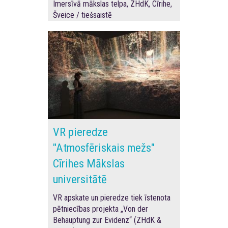
Imersīvā mākslas telpa, ZHdK, Cīrihe,
Šveice / tiešsaistē
VR pieredze
"Atmosfēriskais mežs"
Cīrihes Mākslas
universitātē
VR apskate un pieredze tiek īstenota
pētniecības projekta „Von der
Behauptung zur Evidenz“ (ZHdK &