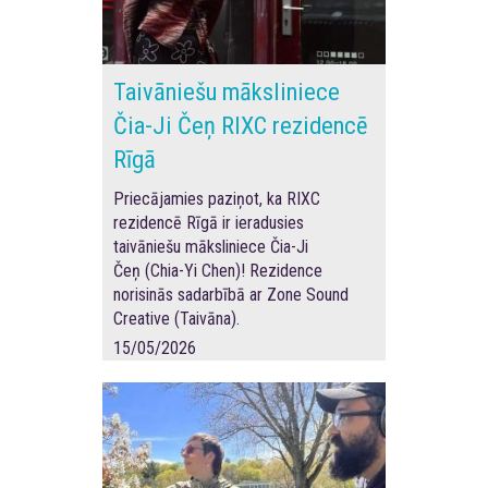
Taivāniešu māksliniece
Čia-Ji Čeņ RIXC rezidencē
Rīgā
Priecājamies paziņot, ka RIXC
rezidencē Rīgā ir ieradusies
taivāniešu māksliniece
Čia-Ji
Čeņ
(Chia-Yi Chen)
! Rezidence
norisinās sadarbībā ar
Zone Sound
Creative
(Taivāna).
15/05/2026