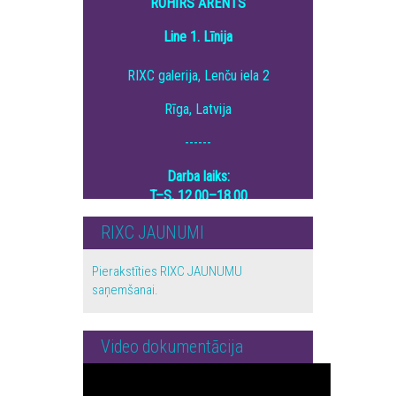
ROHĪRS ĀRENTS
Line 1. Līnija
RIXC galerija, Lenču iela 2
Rīga, Latvija
------
Darba laiks:
T–S, 12.00–18.00
RIXC JAUNUMI
Pierakstīties RIXC JAUNUMU
saņemšanai.
Video dokumentācija