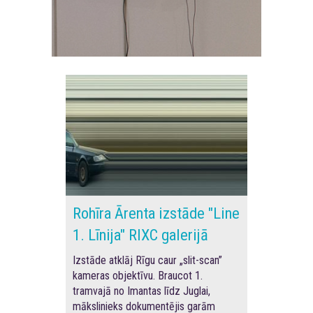
Rohīra Ārenta izstāde "Line
1. Līnija" RIXC galerijā
Izstāde atklāj Rīgu caur „slit-scan”
kameras objektīvu.
Braucot 1.
tramvajā no Imantas līdz Juglai,
mākslinieks dokumentējis garām