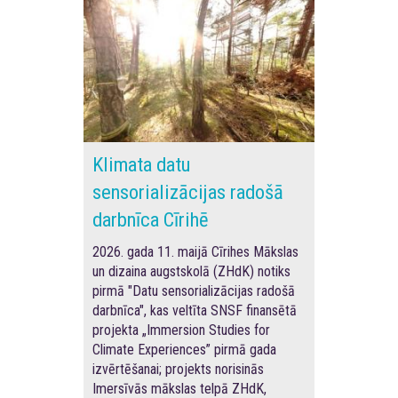
Klimata datu
sensorializācijas radošā
darbnīca Cīrihē
2026. gada 11. maijā Cīrihes Mākslas
un dizaina augstskolā (ZHdK) notiks
pirmā "Datu sensorializācijas radošā
darbnīca", kas veltīta SNSF finansētā
projekta „Immersion Studies for
Climate Experiences” pirmā gada
izvērtēšanai; projekts norisinās
Imersīvās mākslas telpā ZHdK,