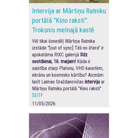
Intervija ar Mārtiņu Ratniku
portālā "Kino raksti":
Troksnis melnajā kastē
Vēl tikai šonedēļ Mārtiņa Ratnika
izstāde "[out of sync] Tēli no ētera" ir
apskatāma RIXC galerijā
līdz
sestdienai, 16. maijam!
Kāda ir
saistība starp Platonu, VHS kasetēm,
ekrānu un kosmisko kārtību? Aicinām
lasīt Laimas Graždanovičas
interviju
ar
Mārtiņu Ratniku portālā "Kino raksti"
ŠEIT
!
11/05/2026