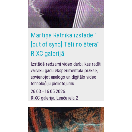
Mārtiņa Ratnika izstāde "
[out of sync] Tēli no ētera"
RIXC galerijā
Izstādē redzami video darbi, kas radīti
vairāku gadu eksperimentālā praksē,
apvienojot analogo un digitālo video
tehnoloģiju pielietojumu.
26.03.–16.05.2026.
RIXC galerija, Lenču iela 2