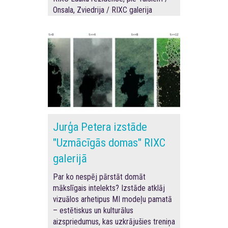
Onsala, Zviedrija / RIXC galerija
Jurģa Petera izstāde
"Uzmācīgās domas" RIXC
galerijā
Par ko nespēj pārstāt domāt
mākslīgais intelekts?
Izstāde atklāj
vizuālos arhetipus MI modeļu pamatā
– estētiskus un kulturālus
aizspriedumus, kas uzkrājušies treniņa