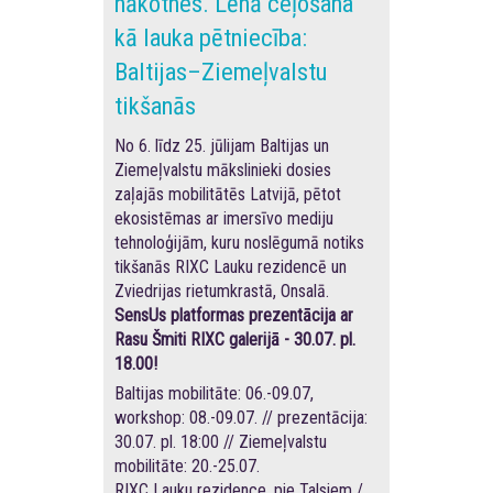
nākotnes. Lēnā ceļošana
kā lauka pētniecība:
Baltijas–Ziemeļvalstu
tikšanās
No 6. līdz 25. jūlijam Baltijas un
Ziemeļvalstu mākslinieki dosies
zaļajās mobilitātēs Latvijā, pētot
ekosistēmas ar imersīvo mediju
tehnoloģijām, kuru noslēgumā notiks
tikšanās RIXC Lauku rezidencē un
Zviedrijas rietumkrastā, Onsalā.
SensUs platformas prezentācija ar
Rasu Šmiti RIXC galerijā - 30.07. pl.
18.00!
Baltijas mobilitāte: 06.-09.07,
workshop: 08.-09.07. // prezentācija:
30.07. pl. 18:00 // Ziemeļvalstu
mobilitāte: 20.-25.07.
RIXC Lauku rezidence, pie Talsiem /