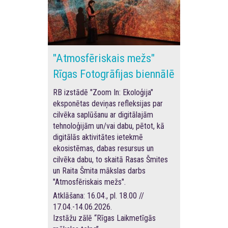
"Atmosfēriskais mežs"
Rīgas Fotogrāfijas biennālē
RB izstādē "Zoom In: Ekoloģija"
eksponētas deviņas refleksijas par
cilvēka saplūšanu ar digitālajām
tehnoloģijām un/vai dabu, pētot, kā
digitālās aktivitātes ietekmē
ekosistēmas, dabas resursus un
cilvēka dabu, to skaitā Rasas Šmites
un Raita Šmita mākslas darbs
"Atmosfēriskais mežs".
Atklāšana: 16.04., pl. 18.00 //
17.04.-14.06.2026.
Izstāžu zālē “Rīgas Laikmetīgās