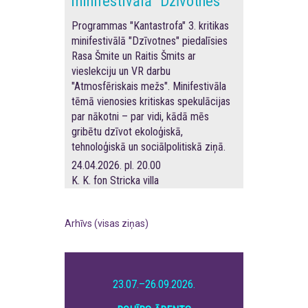
minifestivālā "Dzīvotnes"
Programmas "Kantastrofa" 3. kritikas
minifestivālā "Dzīvotnes" piedalīsies
Rasa Šmite un Raitis Šmits ar
vieslekciju un VR darbu
"Atmosfēriskais mežs". Minifestivāla
tēmā vienosies kritiskas spekulācijas
par nākotni – par vidi, kādā mēs
gribētu dzīvot ekoloģiskā,
tehnoloģiskā un sociālpolitiskā ziņā.
24.04.2026. pl. 20.00
K. K. fon Stricka villa
Arhīvs (visas ziņas)
23.07.–26.09.2026.