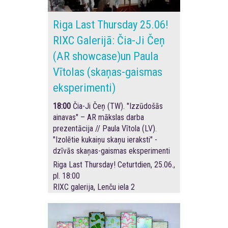
Riga Last Thursday 25.06!
RIXC Galerijā: Čia-Ji Čeņ
(AR showcase)un Paula
Vītolas (skaņas-gaismas
eksperimenti)
18:00
Čia-Ji Čeņ (TW). "Izzūdošās
ainavas" – AR mākslas darba
prezentācija // Paula Vītola (LV).
"Izolētie kukaiņu skaņu ieraksti" -
dzīvās skaņas-gaismas eksperimenti
Riga Last Thursday! Ceturtdien, 25.06.,
pl. 18:00
RIXC galerija, Lenču iela 2