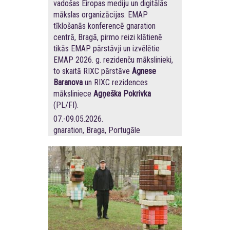
vadošas Eiropas mediju un digitālās
mākslas organizācijas. EMAP
tīklošanās konferencē gnaration
centrā, Bragā, pirmo reizi klātienē
tikās EMAP pārstāvji un izvēlētie
EMAP 2026. g. rezidenču mākslinieki,
to skaitā RIXC pārstāve
Agnese
Baranova
un RIXC rezidences
māksliniece
Agņeška Pokrivka
(PL/FI).
07.-09.05.2026.
gnaration, Braga, Portugāle