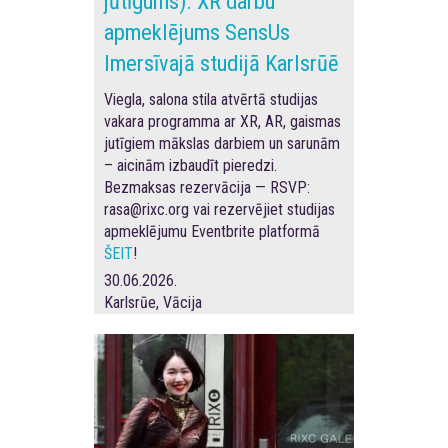
jūtīgums). XR darbu
apmeklējums SensUs
Imersīvajā studijā Karlsrūē
Viegla, salona stila atvērtā studijas
vakara programma ar XR, AR, gaismas
jutīgiem mākslas darbiem un sarunām
– aicinām izbaudīt pieredzi.
Bezmaksas rezervācija — RSVP:
rasa@rixc.org vai rezervējiet studijas
apmeklējumu Eventbrite platformā
ŠEIT
!
30.06.2026.
Karlsrūe, Vācija