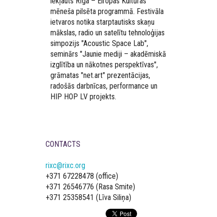
iekļauts Rīga – Eiropas Kultūras
mēneša pilsēta programmā. Festivāla
ietvaros notika starptautisks skaņu
mākslas, radio un satelītu tehnoloģijas
simpozijs "Acoustic Space Lab",
seminārs "Jaunie mediji – akadēmiskā
izglītība un nākotnes perspektīvas",
grāmatas "net.art" prezentācijas,
radošās darbnīcas, performance un
HIP HOP LV projekts.
CONTACTS
rixc@rixc.org
+371 67228478 (office)
+371 26546776 (Rasa Smite)
+371 25358541 (Līva Siliņa)