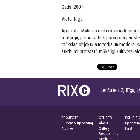
Gads: 2001
Vieta: Rīga
Apraksts: Mākslas darbs kā mērķtiecīgs
teritoriju, pirms tā tiek pārvērsta par s
mākslas objektu auditorija un modelis, kā
atkritumi pretstatā mākslīgi kultivētai vid
Lenču iela 2, Rīga
PROJECTS
CENTER
EXHIBITI
Current & upcoming
About
Upcoming
Archive
Gallery
Past
Residencies
Mediatheque