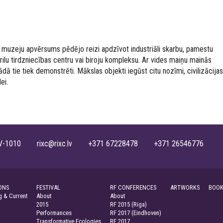
 muzeju apvērsums pēdējo reizi apdzīvot industriāli skarbu, pamestu
terilu tirdzniecības centru vai biroju kompleksu. Ar vides maiņu mainās
dā tie tiek demonstrēti. Mākslas objekti iegūst citu nozīmi, civilizācijas
ei.
, LV-1010 rixc@rixc.lv +371 67228478 +371 26546776
ONS
FESTIVAL
RF CONFERENCES
ARTWORKS
BOOK
 & Current
About
About
2015
RF 2015 (Riga)
Performances
RF 2017 (Eindhoven)
Transformative Ecologies
RF 2017