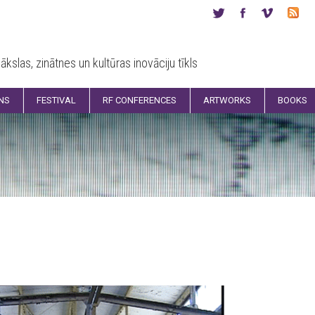
ākslas, zinātnes un kultūras inovāciju tīkls
ONS
FESTIVAL
RF CONFERENCES
ARTWORKS
BOOKS