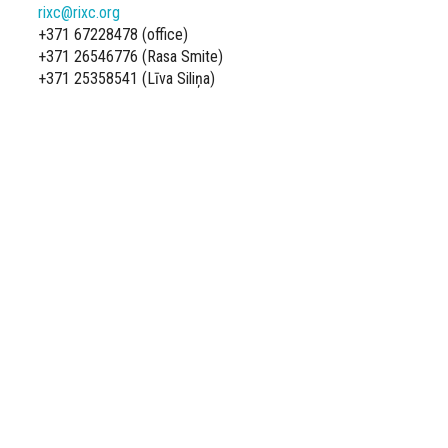
rixc@rixc.org
+371 67228478 (office)
+371 26546776 (Rasa Smite)
+371 25358541 (Līva Siliņa)