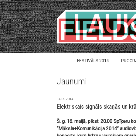
FESTIVĀLS 2014
PROG
Jaunumi
14.05.2014
Elektriskais signāls skaņās un kr
Š. g. 16. maijā, plkst. 20.00 Spīķeru k
“Māksla+Komunikācija 2014” audioviz
koncerts, kurā līdzās vairākiem ārval