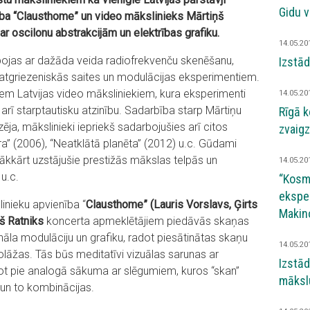
Gidu v
̄ba “Clausthome” un video mākslinieks Mārtiņš
ar oscilonu abstrakcijām un elektrības grafiku.
14.05.20
ojas ar dažāda veida radiofrekvenču skenēšanu,
Izstād
 atgriezeniskās saites un modulācijas eksperimentiem.
ajiem Latvijas video māksliniekiem, kura eksperimenti
14.05.20
arī starptautisku atzinību. Sadarbība starp Mārtiņu
Rīgā
ja, mākslinieki iepriekš sadarbojušies arī citos
zvaigz
a” (2006), “Neatklātā planēta” (2012) u.c. Gūdami
rākkārt uzstājušie prestižās mākslas telpās un
14.05.20
 u.c.
“Kosmo
eksper
linieku apvienība “
Clausthome” (Lauris Vorslavs, Ģirts
Makino
̧š Ratniks
koncerta apmeklētājiem piedāvās skaņas
gnāla modulāciju un grafiku, radot piesātinātas skaņu
14.05.20
lāžas. Tās būs meditatīvi vizuālas sarunas ar
Izstā
kot pie analogā sākuma ar slēgumiem, kuros “skan”
māksl
 un to kombinācijas.