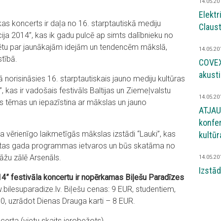
14.05.20
Elektr
s koncerts ir daļa no 16. starptautiskā mediju
Claust
cija 2014”, kas ik gadu pulcē ap simts dalībnieku no
̄tu par jaunākajām idejām un tendencēm mākslā,
14.05.20
tībā.
COVEX 
akustis
ā norisināsies 16. starptautiskais jauno mediju kultūras
, kas ir vadošais festivāls Baltijas un Ziemeļvalstu
14.05.20
vas tēmas un iepazīstina ar mākslas un jauno
ATJAU
konfer
vērienīgo laikmetīgās mākslas izstādi “Lauki”, kas
kultūr
lsētas gada programmas ietvaros un būs skatāma no
žu zālē Arsenāls.
14.05.20
Izstā
4” festivāla koncertu ir nopērkamas Biļešu Paradīzes
bilesuparadize.lv.
Biļešu cenas: 9 EUR, studentiem,
0, uzrādot Dienas Drauga karti – 8 EUR.
oncerta (vietu skaits ierobežots).