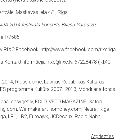
rtzāle, Maskavas iela 4/1, Rīga
 2014 festivāla koncertu Biļešu Paradīzē:
perf/7585
lv
RIXC
Facebook
:
http://www.facebook.com/rixcriga
iga
Kontaktinformācija: rixc@rixc.lv, 67228478 (RIXC
a 2014, Rīgas dome, Latvijas Republikas Kultūras
onds, ES programma Kultūra 2007–2013, Mondriana fonds.
v, KDiena, easyget.lv, FOLD, VETO MAGAZINE, Satori,
wrong.com, We-make-art-nomoney.com, Neural, Riga
 Riga, LR1, LR2, Euroawk, JCDecaux, Radio Naba,
Atgriezties