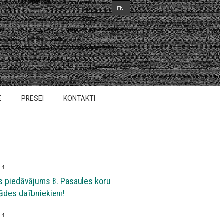
E
PRESEI
KONTAKTI
14
s piedāvājums 8. Pasaules koru
ādes dalībniekiem!
14