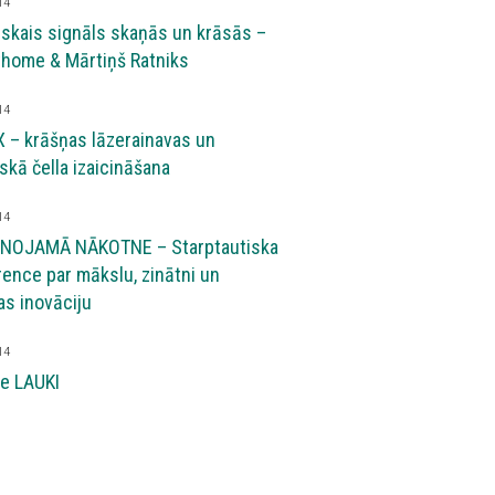
14
iskais signāls skaņās un krāsās –
home & Mārtiņš Ratniks
14
– krāšņas lāzerainavas un
kā čella izaicināšana
14
NOJAMĀ NĀKOTNE – Starptautiska
ence par mākslu, zinātni un
as inovāciju
14
de LAUKI