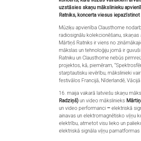
uzstāsies skaņu mākslinieku apvieni
Ratniks, koncerta viesus iepazīstinot 
Mūziķu apvienība Clausthome nodarb
radiosignālu kolekcionēšanu, skaņas
Mārtiņš Ratniks ir viens no zināmāk
mākslas un tehnoloģiju jomā ir guvuši 
Ratniku un Clausthome nebūs pirmreizē
projektos, kā, piemēram, “Spektrosfēr
starptautisku ievērību, mākslinieki vai
festivālos Francijā, Nīderlandē, Vācijā
16. maija vakarā latviešu skaņu māks
Radziņš)
un video mākslinieks
Mārtin
un video performanci
–
elektriskā si
ainavas un elektromagnētisko viļņu ko
elektrību, atmetot visu lieko un palie
elektriskā signāla viļņu pamatformas