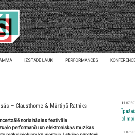
RAMMA
IZSTĀDE LAUKI
PERFORMANCES
KONFERENC
14.07.20
āsās – Clausthome & Mārtiņš Ratniks
Īpašai
olimpi
oncertzālē norisināsies festivāla
uālo performanču un elektroniskās mūzikas
01.07.20
stu māksliniekiem kā vienīgie Latvijas pārstāvji