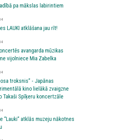
adībā pa mākslas labirintiem
14
es LAUKI atklāšana jau rīt!
14
 koncertēs avangarda mūzikas
ne vijolniece Mia Zabelka
14
sa troksnis” - Japānas
imentālā kino lielākā zvaigzne
 Takaši Spīķeru koncertzāle
14
de “Lauki” atklās muzeju nākotnes
u