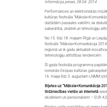
Informācija presei, 28.04. 2014
Performances un elektroniskās mūzika
kultūras festivāla “Māksla+Komunikā
dažādām pasaules valstīm, lai diskute
sabiedrībā, zinātnē un tehnoloģiju attīs
No 15. līdz 18. maijam Rīgā un Liepāj
festivāls “Māksla+Komunikācija 2014”
reģionā un ik gadu aktualizē inovatī
tehnnoloģiju attīstības tendencēm.
Šī gada festivāla programma papildina 
norisinās Eiropas kultūras galvaspi
16. maija līdz 3. augustam LNMM izstā
Biļetes uz “Māksla+Komunikācija 201
tirdzniecības vietās un internetā
www.
skolēniem un pensionāriem – EUR 4,5
Biļetes varēs iegādāties arī pirms k