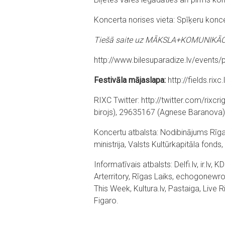
Koncerta norises vieta: Spīķeru konce
Tiešā saite uz MĀKSLA+KOMUNIKĀCIJA
http://www.bilesuparadize.lv/events/
Festivāla mājaslapa:
http://fields.rixc.
RIXC
Twitter
:
http://twitter.com/rixcr
birojs), 29635167 (Agnese Baranova)
Koncertu atbalsta:
Nodibinājums Rīg
ministrija, Valsts Kultūrkapitāla f
Informatīvais atbalsts
: Delfi.lv, ir.l
Arterritory, Rīgas Laiks, echogone
This Week, Kultura.lv, Pastaiga, Live
Figaro.