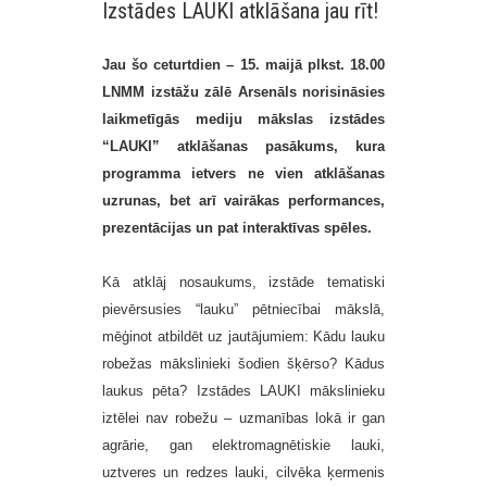
Izstādes LAUKI atklāšana jau rīt!
Jau šo ceturtdien – 15. maijā plkst. 18.00
LNMM izstāžu zālē Arsenāls norisināsies
laikmetīgās mediju mākslas izstādes
“LAUKI” atklāšanas pasākums, kura
programma ietvers ne vien atklāšanas
uzrunas, bet arī vairākas performances,
prezentācijas un pat interaktīvas spēles.
Kā atklāj nosaukums, izstāde tematiski
pievērsusies “lauku” pētniecībai mākslā,
mēģinot atbildēt uz jautājumiem: Kādu lauku
robežas mākslinieki šodien šķērso? Kādus
laukus pēta? Izstādes LAUKI mākslinieku
iztēlei nav robežu – uzmanības lokā ir gan
agrārie, gan elektromagnētiskie lauki,
uztveres un redzes lauki, cilvēka ķermenis