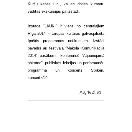
Kuršu kāpas u.c., kā arī doties kuratoru
vadītās ekskursijās pa izstādi.
Izstāde “LAUKI” ir viens no centrālajiem
Rīga 2014 – Eiropas kultūras galvaspilsēta
īpašās programmas notikumiem. Izstādi
pavadīs arī festivāla “Māksla+Komunikācija
2014” pasākumi: konferencē “Atjaunojamā
nākotne”, publiskās lekcijas un performanču
programma un koncerts Spīķeru
koncertzālē.
Atgriezties