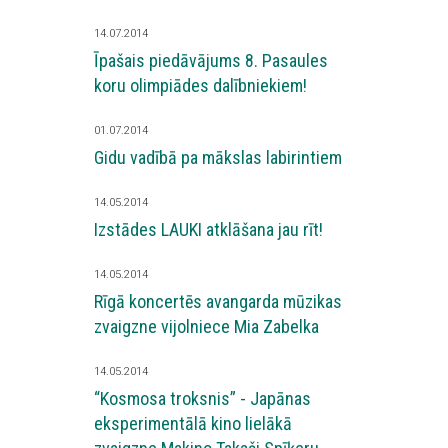
14.07.2014
Īpašais piedāvājums 8. Pasaules
koru olimpiādes dalībniekiem!
01.07.2014
Gidu vadībā pa mākslas labirintiem
14.05.2014
Izstādes LAUKI atklāšana jau rīt!
14.05.2014
Rīgā koncertēs avangarda mūzikas
zvaigzne vijolniece Mia Zabelka
14.05.2014
“Kosmosa troksnis” - Japānas
eksperimentālā kino lielākā