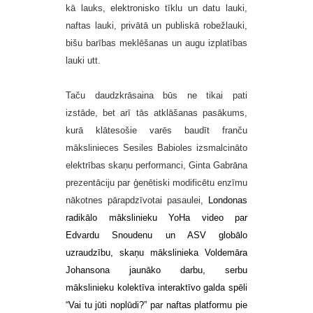
kā lauks, elektronisko tīklu un datu lauki,
naftas lauki, privātā un publiskā robežlauki,
bišu barības meklēšanas un augu izplatības
lauki utt.
Taču daudzkrāsaina būs ne tikai pati
izstāde, bet arī tās atklāšanas pasākums,
kurā klātesošie varēs baudīt franču
mākslinieces Sesiles Babioles izsmalcināto
elektrības skaņu performanci, Ginta Gabrāna
prezentāciju par ģenētiski modificētu enzīmu
nākotnes pārapdzīvotai pasaulei,
Londonas
radikālo mākslinieku YoHa video par
Edvardu Snoudenu un ASV globālo
uzraudzību, skaņu mākslinieka
Voldemāra
Johansona jaunāko darbu, serbu
mākslinieku kolektīva interaktīvo galda spēli
“Vai tu jūti noplūdi?” par naftas platformu pie