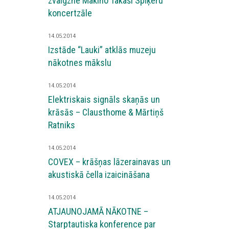
zvaigzne Makino Takaši Spīķeru
koncertzāle
14.05.2014
Izstāde “Lauki” atklās muzeju
nākotnes mākslu
14.05.2014
Elektriskais signāls skaņās un
krāsās – Clausthome & Mārtiņš
Ratniks
14.05.2014
COVEX – krāšņas lāzerainavas un
akustiskā čella izaicināšana
14.05.2014
ATJAUNOJAMĀ NĀKOTNE –
Starptautiska konference par