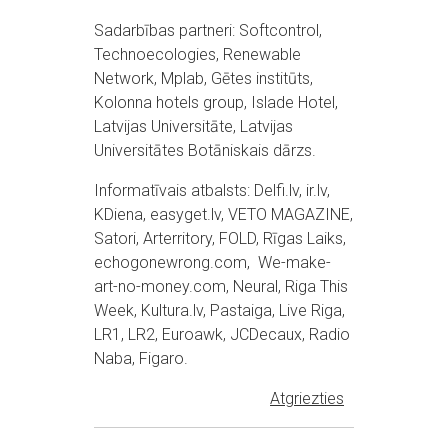
Sadarbības partneri: Softcontrol,
Technoecologies, Renewable
Network, Mplab, Gētes institūts,
Kolonna hotels group, Islade Hotel,
Latvijas Universitāte, Latvijas
Universitātes Botāniskais dārzs.
Informatīvais atbalsts: Delfi.lv, ir.lv,
KDiena, easyget.lv, VETO MAGAZINE,
Satori, Arterritory, FOLD, Rīgas Laiks,
echogonewrong.com, We-make-
art-no-money.com, Neural, Riga This
Week, Kultura.lv, Pastaiga, Live Riga,
LR1, LR2, Euroawk, JCDecaux, Radio
Naba, Figaro.
Atgriezties