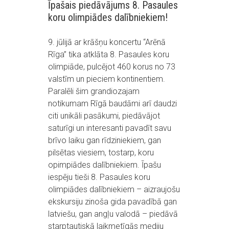
Īpašais piedāvājums 8. Pasaules
koru olimpiādes dalībniekiem!
9. jūlijā ar krāšņu koncertu “Arēnā
Rīga” tika atklāta 8. Pasaules koru
olimpiāde, pulcējot 460 korus no 73
valstīm un pieciem kontinentiem.
Paralēli šim grandiozajam
notikumam Rīgā baudāmi arī daudzi
citi unikāli pasākumi, piedāvājot
saturīgi un interesanti pavadīt savu
brīvo laiku gan rīdziniekiem, gan
pilsētas viesiem, tostarp, koru
opimpiādes dalībniekiem. Īpašu
iespēju tieši 8. Pasaules koru
olimpiādes dalībniekiem – aizraujošu
ekskursiju zinoša gida pavadībā gan
latviešu, gan angļu valodā – piedāvā
starptautiskā laikmetīgās mediju