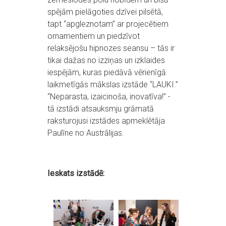
spējām pielāgoties dzīvei pilsētā,
tapt “apgleznotam” ar projecētiem
ornamentiem un piedzīvot
relaksējošu hipnozes seansu – tās ir
tikai dažas no izziņas un izklaides
iespējām, kuras piedāvā vērienīgā
laikmetīgās mākslas izstāde “LAUKI.”
“Neparasta, izaicinoša, inovatīva!” -
tā izstādi atsauksmju grāmatā
raksturojusi izstādes apmeklētāja
Paulīne no Austrālijas.
Ieskats izstādē: