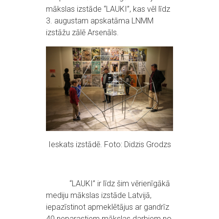
mākslas izstāde “LAUKI”, kas vēl līdz
3. augustam apskatāma LNMM
izstāžu zālē Arsenāls.
Ieskats izstādē. Foto: Didzis Grodzs
“LAUKI” ir līdz šim vērienīgākā
mediju mākslas izstāde Latvijā,
iepazīstinot apmeklētājus ar gandrīz
40 neparastiem mākslas darbiem no