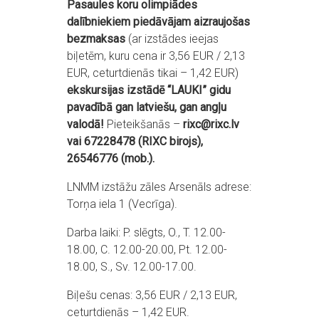
Pasaules koru olimpiādes
dalībniekiem piedāvājam aizraujošas
bezmaksas
(ar izstādes ieejas
biļetēm, kuru cena ir 3,56 EUR / 2,13
EUR, ceturtdienās tikai – 1,42 EUR)
ekskursijas izstādē “LAUKI” gidu
pavadībā gan latviešu, gan angļu
valodā!
Pieteikšanās –
rixc@rixc.lv
vai 67228478 (RIXC birojs),
26546776 (mob.).
LNMM izstāžu zāles Arsenāls adrese:
Torņa iela 1 (Vecrīga).
Darba laiki: P. slēgts, O., T. 12.00-
18.00, C. 12.00-20.00, Pt. 12.00-
18.00, S., Sv. 12.00-17.00.
Biļešu cenas: 3,56 EUR / 2,13 EUR,
ceturtdienās – 1,42 EUR.