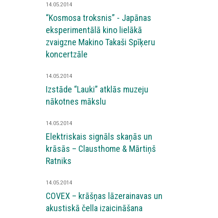
14.05.2014
“Kosmosa troksnis” - Japānas
eksperimentālā kino lielākā
zvaigzne Makino Takaši Spīķeru
koncertzāle
14.05.2014
Izstāde “Lauki” atklās muzeju
nākotnes mākslu
14.05.2014
Elektriskais signāls skaņās un
krāsās – Clausthome & Mārtiņš
Ratniks
14.05.2014
COVEX – krāšņas lāzerainavas un
akustiskā čella izaicināšana