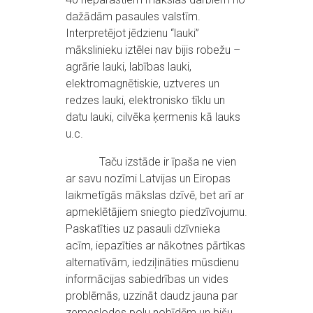
dažādām pasaules valstīm.
Interpretējot jēdzienu “lauki”
mākslinieku iztēlei nav bijis robežu –
agrārie lauki, labības lauki,
elektromagnētiskie, uztveres un
redzes lauki, elektronisko tīklu un
datu lauki, cilvēka ķermenis kā lauks
u.c.
Taču izstāde ir īpaša ne vien
ar savu nozīmi Latvijas un Eiropas
laikmetīgās mākslas dzīvē, bet arī ar
apmeklētājiem sniegto piedzīvojumu.
Paskatīties uz pasauli dzīvnieka
acīm, iepazīties ar nākotnes pārtikas
alternatīvām, iedziļināties mūsdienu
informācijas sabiedrības un vides
problēmās, uzzināt daudz jauna par
zemeslodes polu nobīdēm un bišu