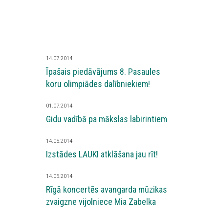
14.07.2014
Īpašais piedāvājums 8. Pasaules
koru olimpiādes dalībniekiem!
01.07.2014
Gidu vadībā pa mākslas labirintiem
14.05.2014
Izstādes LAUKI atklāšana jau rīt!
14.05.2014
Rīgā koncertēs avangarda mūzikas
zvaigzne vijolniece Mia Zabelka