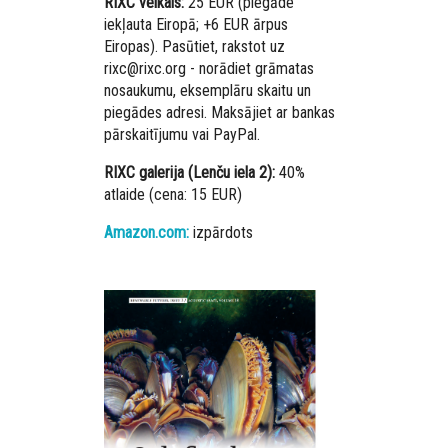
RIXC veikals:
25 EUR (piegāde
iekļauta Eiropā; +6 EUR ārpus
Eiropas). Pasūtiet, rakstot uz
rixc@rixc.org - norādiet grāmatas
nosaukumu, eksemplāru skaitu un
piegādes adresi. Maksājiet ar bankas
pārskaitījumu vai PayPal.
RIXC galerija (Lenču iela 2):
40%
atlaide (cena: 15 EUR)
Amazon.com:
izpārdots