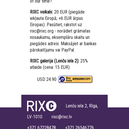
of our time?
RIXC veikals:
20 EUR (piegāde
iekļauta Eiropā; +6 EUR ārpus
Eiropas). Pasūtiet, rakstot uz
rixc@rixc.org - norādiet grāmatas
nosaukumu, eksemplāru skaitu un
piegādes adresi. Maksājiet ar bankas
pārskaitījumu vai PayPal.
RIXC galerija (Lenču iela 2):
25%
atlaide (cena: 15 EUR)
USD 24.90
Lenču iela 2, Rīga,
LV-1010 rixc@rixc.lv
+371 67228478 +371 26546776