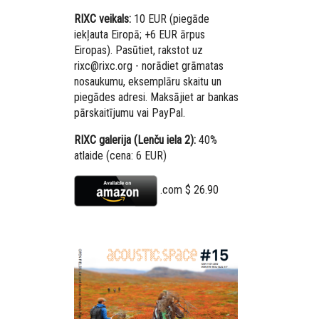
RIXC veikals:
10 EUR (piegāde
iekļauta Eiropā; +6 EUR ārpus
Eiropas). Pasūtiet, rakstot uz
rixc@rixc.org - norādiet grāmatas
nosaukumu, eksemplāru skaitu un
piegādes adresi. Maksājiet ar bankas
pārskaitījumu vai PayPal.
RIXC galerija (Lenču iela 2):
40%
atlaide (cena: 6 EUR)
.com $ 2
6.90