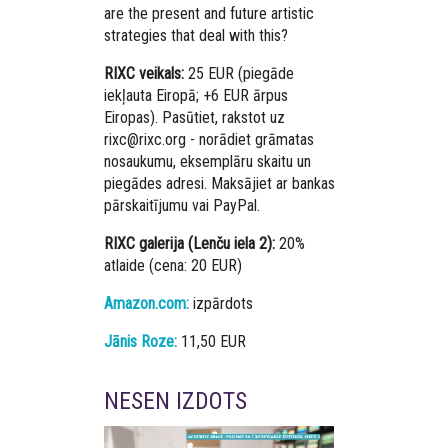
are the present and future artistic
strategies that deal with this?
RIXC veikals:
25 EUR (piegāde
iekļauta Eiropā; +6 EUR ārpus
Eiropas). Pasūtiet, rakstot uz
rixc@rixc.org - norādiet grāmatas
nosaukumu, eksemplāru skaitu un
piegādes adresi. Maksājiet ar bankas
pārskaitījumu vai PayPal.
RIXC galerija (Lenču iela 2):
20%
atlaide (cena: 20 EUR)
Amazon.com:
izpārdots
Jānis Roze:
11,50 EUR
NESEN IZDOTS