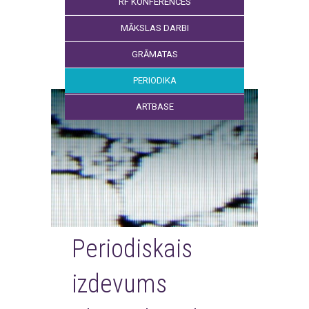
RF KONFERENCES
MĀKSLAS DARBI
GRĀMATAS
PERIODIKA
ARTBASE
Periodiskais
izdevums