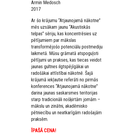
Armin Medosch
2017
Ar šo krājumu “Atjaunojamā nākotne”
mēs uzsākam jaunu “Akustiskās
telpas” sēriju, kas koncentrēsies uz
pētījumiem par mākslas
transformējošo potenciālu postmediju
laikmetā. Mūsu grāmatā atspoguļoti
pētījumi un prakses, kas tiecas veidot
jaunas gultnes ilgtspējīgākai un
radošākai attīstībai nākotnē. Šajā
krājumā iekļautie referāti no pirmās
konferences “Atjaunojamā nākotne”
darina jaunas saskarsmes teritorijas
starp tradicionāli nošķirtām jomām –
mākslu un zinātni, akadēmisko
pētniecību un neatkarīgām radošajām
praksēm.
ĪPAŠĀ CENA!