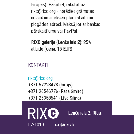
Eiropas). Pasūtiet, rakstot uz
rixc@rixc.org - norādiet grāmatas
nosaukumu, eksemplāru skaitu un
piegādes adresi. Maksājiet ar bankas
pārskaitījumu vai PayPal.
RIXC galerija (Lenču iela 2):
25%
atlaide (cena: 15 EUR)
KONTAKTI
rixc@rixc.org
+371 67228478 (birojs)
+371 26546776 (Rasa Šmite)
+371 25358541 (Līva Siliņa)
Lenču iela 2, Rīga,
LV-1010 rixc@rixc.lv