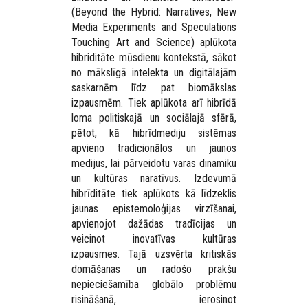
(Beyond the Hybrid: Narratives, New
Media Experiments and Speculations
Touching Art and Science) aplūkota
hibriditāte mūsdienu kontekstā, sākot
no mākslīgā intelekta un digitālajām
saskarnēm līdz pat biomākslas
izpausmēm. Tiek aplūkota arī hibrīdā
loma politiskajā un sociālajā sfērā,
pētot, kā hibrīdmediju sistēmas
apvieno tradicionālos un jaunos
medijus, lai pārveidotu varas dinamiku
un kultūras naratīvus. Izdevumā
hibrīditāte tiek aplūkots kā līdzeklis
jaunas epistemoloģijas virzīšanai,
apvienojot dažādas tradīcijas un
veicinot inovatīvas kultūras
izpausmes. Tajā uzsvērta kritiskās
domāšanas un radošo prakšu
nepieciešamība globālo problēmu
risināšanā, ierosinot