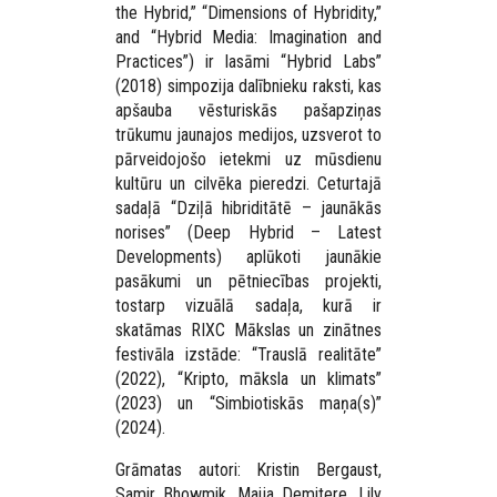
the Hybrid,” “Dimensions of Hybridity,”
and “Hybrid Media: Imagination and
Practices”) ir lasāmi “Hybrid Labs”
(2018) simpozija dalībnieku raksti, kas
apšauba vēsturiskās pašapziņas
trūkumu jaunajos medijos, uzsverot to
pārveidojošo ietekmi uz mūsdienu
kultūru un cilvēka pieredzi. Ceturtajā
sadaļā “Dziļā hibriditātē – jaunākās
norises” (Deep Hybrid – Latest
Developments) aplūkoti jaunākie
pasākumi un pētniecības projekti,
tostarp vizuālā sadaļa, kurā ir
skatāmas RIXC Mākslas un zinātnes
festivāla izstāde: “Trauslā realitāte”
(2022), “Kripto, māksla un klimats”
(2023) un “Simbiotiskās maņa(s)”
(2024).
Grāmatas autori: Kristin Bergaust,
Samir Bhowmik, Maija Demitere, Lily