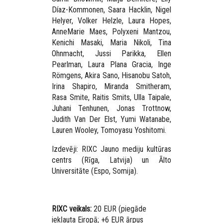
Díaz-Kommonen, Saara Hacklin, Nigel
Helyer, Volker Helzle, Laura Hopes,
AnneMarie Maes, Polyxeni Mantzou,
Kenichi Masaki, Maria Nikoli, Tina
Ohnmacht, Jussi Parikka, Ellen
Pearlman, Laura Plana Gracia, Inge
Römgens, Akira Sano, Hisanobu Satoh,
Irina Shapiro, Miranda Smitheram,
Rasa Smite, Raitis Smits, Ulla Taipale,
Juhani Tenhunen, Jonas Trottnow,
Judith Van Der Elst, Yumi Watanabe,
Lauren Wooley, Tomoyasu Yoshitomi.
Izdevēji: RIXC Jauno mediju kultūras
centrs (Rīga, Latvija) un Ālto
Universitāte (Espo, Somija).
RIXC veikals:
20 EUR (piegāde
iekļauta Eiropā; +6 EUR ārpus