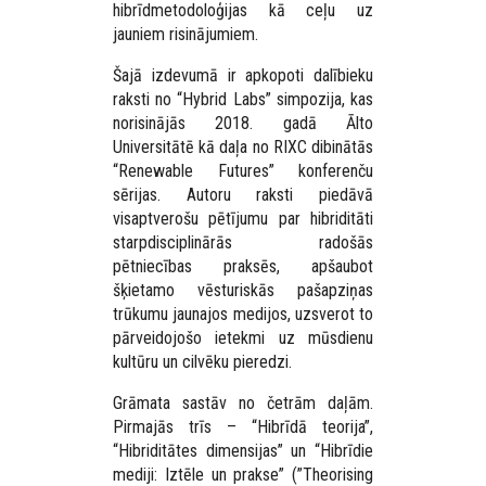
hibrīdmetodoloģijas kā ceļu uz
jauniem risinājumiem.
Šajā izdevumā ir apkopoti dalībieku
raksti no “Hybrid Labs” simpozija, kas
norisinājās 2018. gadā Ālto
Universitātē kā daļa no RIXC dibinātās
“Renewable Futures” konferenču
sērijas. Autoru raksti piedāvā
visaptverošu pētījumu par hibriditāti
starpdisciplinārās radošās
pētniecības praksēs, apšaubot
šķietamo vēsturiskās pašapziņas
trūkumu jaunajos medijos, uzsverot to
pārveidojošo ietekmi uz mūsdienu
kultūru un cilvēku pieredzi.
Grāmata sastāv no četrām daļām.
Pirmajās trīs – “Hibrīdā teorija”,
“Hibriditātes dimensijas” un “Hibrīdie
mediji: Iztēle un prakse” (”Theorising