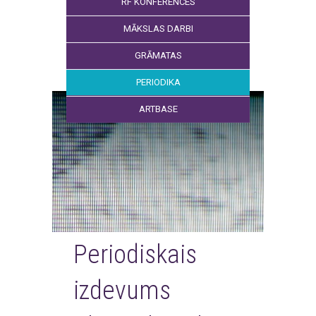
RF KONFERENCES
MĀKSLAS DARBI
GRĀMATAS
PERIODIKA
ARTBASE
Periodiskais
izdevums