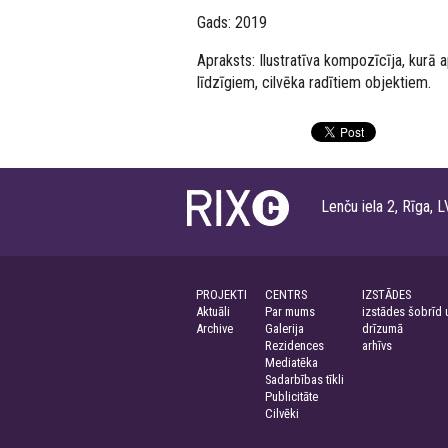
Gads: 2019
Apraksts: Ilustratīva kompozīcīja, kurā a
līdzīgiem, cilvēka radītiem objektiem.
Lenču iela 2, Rīga
PROJEKTI
CENTRS
IZSTĀDES
Aktuāli
Par mums
izstādes šobrīd 
Archive
Galerija
drīzumā
Rezidences
arhīvs
Mediatēka
Sadarbības tīkli
Publicitāte
Cilvēki