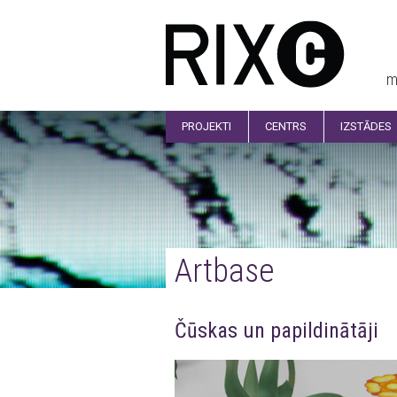
m
PROJEKTI
CENTRS
IZSTĀDES
Artbase
Čūskas un papildinātāji