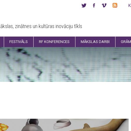
K
ākslas, zinātnes un kultūras inovāciju tīkls
FESTIVĀLS
RF KONFERENCES
MĀKSLAS DARBI
GRĀM