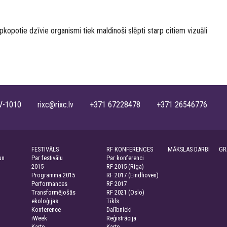
pkopotie dzīvie organismi tiek maldinoši slēpti starp citiem vizuāli
, LV-1010 rixc@rixc.lv +371 67228478 +371 26546776
FESTIVĀLS
RF KONFERENCES
MĀKSLAS DARBI
GR
un
Par festivālu
Par konferenci
2015
RF 2015 (Riga)
Programma 2015
RF 2017 (Eindhoven)
Performances
RF 2017
Transformējošās
RF 2021 (Oslo)
ekoloģijas
Tīkls
Konference
Dalībnieki
iWeek
Reģistrācija
Karte
Karte