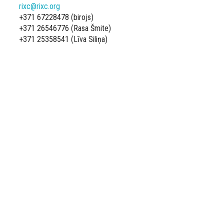
rixc@rixc.org
+371 67228478 (birojs)
+371 26546776 (Rasa Šmite)
+371 25358541 (Līva Siliņa)