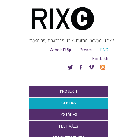
mākslas, zinātnes un kultūras inovāciju tīkls
Atbalstītāji
Presei
ENG
Kontakti
PROJEKTI
CENTRS
IZSTĀDES
FESTIVĀLS