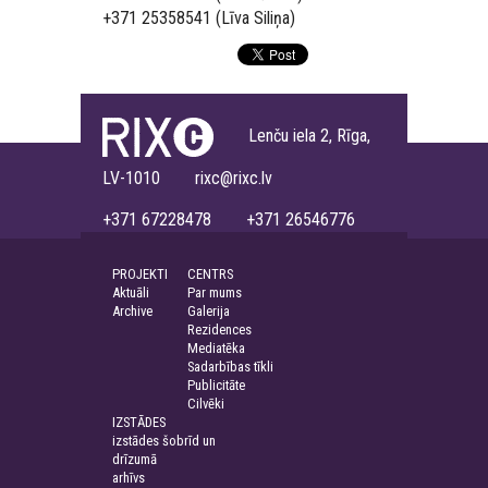
+371 25358541 (Līva Siliņa)
Lenču iela 2, Rīga,
LV-1010 rixc@rixc.lv
+371 67228478 +371 26546776
PROJEKTI
CENTRS
Aktuāli
Par mums
Archive
Galerija
Rezidences
Mediatēka
Sadarbības tīkli
Publicitāte
Cilvēki
IZSTĀDES
izstādes šobrīd un
drīzumā
arhīvs