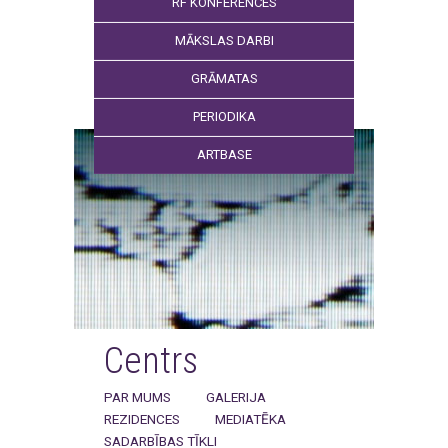
RF KONFERENCES
MĀKSLAS DARBI
GRĀMATAS
PERIODIKA
ARTBASE
Centrs
PAR MUMS
GALERIJA
REZIDENCES
MEDIATĒKA
SADARBĪBAS TĪKLI