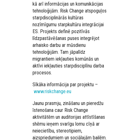
kā arī informācijas un komunikācijas
tehnoloģijām. Risk Change atspoguļos
starpdisciplinārās kultūras
nozīmīgumu starpkultūru integrācijai
ES. Projekts definē pozitīvās
līdzpastāvēšanas puses integrējot
arhaisko darbu ar mūsdienu
tehnoloģijām. Tam jāpalīdz
migrantiem iekļauties komūnās un
aktīvi iekļauties starpdisciplīnu darba
procesos.
Sīkāka informācija par projektu –
www.riskchange.eu
Jaunu prasmju, zināšanu un pieredžu
īstenošana caur Risk Change
aktivitātēm un auditorijas attīstīšanas
shēmu ieņem svarīgu lomu cīņā ar
neiecietību, stereotipiem,
aizspriedumiem un sociālajām bailēm.