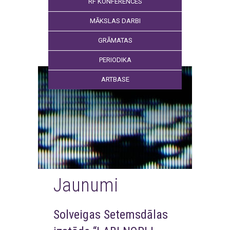
RF KONFERENCES
MĀKSLAS DARBI
GRĀMATAS
PERIODIKA
ARTBASE
Jaunumi
Solveigas Setemsdālas