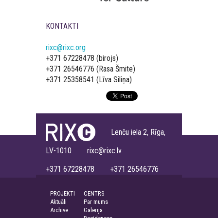
KONTAKTI
rixc@rixc.org
+371 67228478 (birojs)
+371 26546776 (Rasa Šmite)
+371 25358541 (Līva Siliņa)
Lenču iela 2, Rīga,
LV-1010 rixc@rixc.lv
+371 67228478 +371 26546776
PROJEKTI
CENTRS
Aktuāli
Par mums
Archive
Galerija