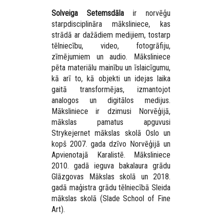
Solveiga Setemsdāla
ir norvēģu
starpdisciplināra māksliniece, kas
strādā ar dažādiem medijiem, tostarp
tēlniecību, video, fotogrāfiju,
zīmējumiem un audio. Māksliniece
pēta materiālu mainību un īslaicīgumu,
kā arī to, kā objekti un idejas laika
gaitā transformējas, izmantojot
analogos un digitālos medijus.
Māksliniece ir dzimusi Norvēģijā,
mākslas pamatus apguvusi
Strykejernet
mākslas skolā Oslo un
kopš 2007. gada dzīvo Norvēģijā un
Apvienotajā Karalistē. Māksliniece
2010. gadā ieguva bakalaura grādu
Glāzgovas Mākslas skolā un 2018.
gadā maģistra grādu tēlniecībā Sleida
mākslas skolā
(Slade School of Fine
Art)
.