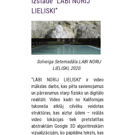
izstāde “LABI NORIJ
LIELISKI”
Solveiga Setemsdāla.LABI NORIJ
LIELISKI, 2020.
“LABI NORIJ LIELISKI” ir video
mākslas darbs, kas pēta savienojumus
un pārravumus starp fizisko un digitālo
realitāti. Video kadri no Kalifornijas
tuksneša atklāj cilvēku veidotas
struktūras, kas aiztur ūdeni – reālās
video lokācijas tiek pretstatītas
abstraktām Google 3D algoritmiskām
vizualizācijām, ko papildina teksts, kas