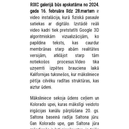
RIXC galerijā būs apskatāma no 2024.
gada 16. februāra līdz 28.martam
ir
video instalācija, kurā fiziskā pasaule
satiekas ar digitālo. Izstādē reāli
video kadri tiek pretstatīti Google 3D
algoritmiskām vizualizācijām, ko
papildina teksts, kas caurdur
membrānas starp abām realitātes
versijām, atklājot starp tām
notiekošos procesus.
Video tika
uzņemti izpētes brauciena laikā
Kalifornijas tuksnešos, kur māksliniece
pētīja cilvēku radītas struktūras, kas
aiztur ūdeni.
Māksliniece sekoja ūdens ceļiem un
Kolorado upei, kuras mākslīgi veidoto
irigācijas kanālu pārplūšana 20. gs.
Saltona baseinā radīja Saltona jūru.
Gan Kolorado upe, gan Saltona jūra