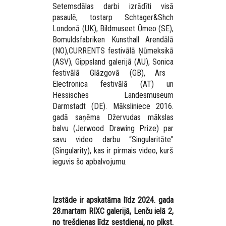
Setemsdālas darbi izrādīti visā
pasaulē, tostarp
Schtager&Shch
Londonā (UK),
Bildmuseet
Ūmeo (SE),
Bomuldsfabriken Kunsthall
Arendālā
(NO)
,
CURRENTS
festivālā Ņūmeksikā
(ASV)
, Gippsland
galerijā (AU),
Sonica
festivālā Glāzgovā (GB),
Ars
Electronica festivālā (AT) un
Hessisches Landesmuseum
Darmstadt
(DE). Māksliniece 2016.
gadā saņēma Džervudas mākslas
balvu
(Jerwood Drawing Prize)
par
savu video darbu “Singularitāte”
(Singularity),
kas ir pirmais video, kurš
ieguvis šo apbalvojumu.
Izstāde ir apskatāma līdz 2024. gada
28.martam RIXC galerijā, Lenču ielā 2,
no trešdienas līdz sestdienai, no plkst.