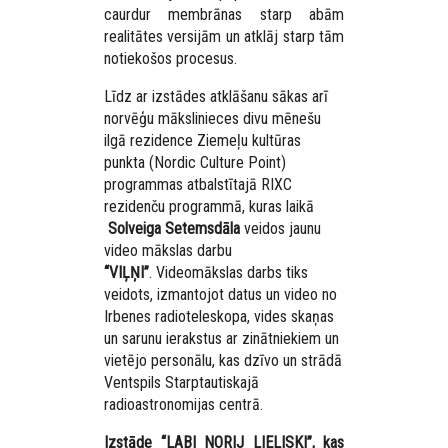
caurdur membrānas starp abām
realitātes versijām un atklāj starp tām
notiekošos procesus.
Līdz ar izstādes atklāšanu sākas arī
norvēģu mākslinieces divu mēnešu
ilgā rezidence Ziemeļu kultūras
punkta (Nordic Culture Point)
programmas atbalstītajā RIXC
rezidenču programmā, kuras laikā
Solveiga Setemsdāla
veidos jaunu
video mākslas darbu
“VIĻŅI”
. Videomākslas darbs tiks
veidots, izmantojot datus un video no
Irbenes radioteleskopa, vides skaņas
un sarunu ierakstus ar zinātniekiem un
vietējo personālu, kas dzīvo un strādā
Ventspils Starptautiskajā
radioastronomijas centrā.
Izstāde “LABI NORIJ LIELISKI”, kas