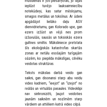
mūsdienās ir ļoti piesārņotas, jo tajās
ieplūst tuvējo lauksaimniecību
notekūdeņi, kas satur mēslojumu,
smagos metālus un toksīnus. Ar ūdeni
apgādājot lielāko daļu ASV
dienvidrietumu, gan Kolorado upe, gan
ezers izžūst un vējš nes prom
izžuvušās, sausās un toksiskās ezera
gultnes smiltis. Māksliniece pretstata
šīs ekoloģiskās katastrofas skartās
zonas ar netālu esošajām turīgajām
oāzēm, ko piepilda mākslīgas, cilvēku
veidotas struktūras.
Teksts mākslas darbā veido gan
saikni, gan disonansi starp abu veidu
video kadriem, “ieejot” un “izejot” no
reālās un virtuālās pasaules. Videoklipi
nav sinhronizēti, ļaujot veidoties
jaunām saiknēm un nozīmēm starp
vārdiem un attēliem katrā video cilpā.