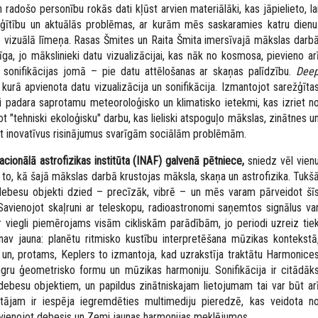
 radošo personību rokās dati kļūst arvien materiālāki, kas jāpielieto, la
ģītību un aktuālās problēmas, ar kurām mēs saskaramies katru dienu
 vizuālā līmeņa. Rasas Šmites un Raita Šmita imersīvajā mākslas darb
ga, jo mākslinieki datu vizualizācijai, kas nāk no kosmosa, pievieno ar
onifikācijas jomā – pie datu attēlošanas ar skaņas palīdzību.
Dee
kurā apvienota datu vizualizācija un sonifikācija. Izmantojot sarežģīta
i padara saprotamu meteoroloģisko un klimatisko ietekmi, kas izriet n
t "tehniski ekoloģisku" darbu, kas lieliski atspoguļo mākslas, zinātnes u
st inovatīvus risinājumus svarīgām sociālām problēmām.
cionālā astrofizikas institūta (INAF) galvenā pētniece,
sniedz vēl vien
to, kā šajā mākslas darbā krustojas māksla, skaņa un astrofizika. Tukš
 debesu objekti dzied – precīzāk, vibrē – un mēs varam pārveidot šī
Savienojot skaļruni ar teleskopu, radioastronomi saņemtos signālus va
r viegli piemērojams visām cikliskām parādībām, jo periodi uzreiz tie
nav jauna: planētu ritmisko kustību interpretēšana mūzikas kontekstā
 un, protams, Keplers to izmantoja, kad uzrakstīja traktātu
Harmonice
ingru ģeometrisko formu un mūzikas harmoniju. Sonifikācija ir citādāk
s debesu objektiem, un papildus zinātniskajam lietojumam tai var būt ar
tītājam ir iespēja iegremdēties multimediju pieredzē, kas veidota n
vienojot debesis un Zemi jaunas harmonijas meklējumos.