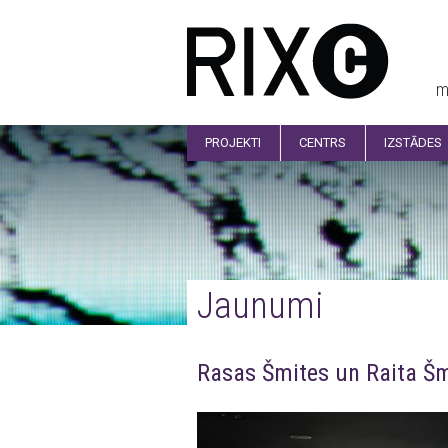
m
PROJEKTI
CENTRS
IZSTĀDES
Jaunumi
Rasas Šmites un Raita Šm