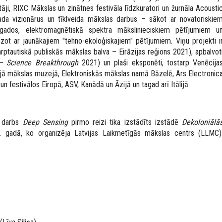
tāji, RIXC Mākslas un zinātnes festivāla līdzkuratori un žurnāla
Acousti
ada vizionārus un tīklveida mākslas darbus – sākot ar novatoriskie
gados, elektromagnētiskā spektra mākslinieciskiem pētījumiem u
ot ar jaunākajiem "tehno-ekoloģiskajiem" pētījumiem. Viņu projekti i
rptautiskā publiskās mākslas balva – Eirāzijas reģions 2021), apbalvot
 – Science Breakthrough
2021) un plaši eksponēti, tostarp Venēcija
ālajā mākslas muzejā, Elektroniskās mākslas namā Bāzelē,
Ars Electronic
 un festivālos Eiropā, ASV, Kanādā un Āzijā un tagad arī Itālijā.
 darbs
Deep Sensing
pirmo reizi tika izstādīts izstādē
Dekoloniālā
 gadā, ko organizēja Latvijas Laikmetīgās mākslas centrs (LLMC)