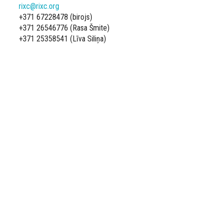
rixc@rixc.org
+371 67228478 (birojs)
+371 26546776 (Rasa Šmite)
+371 25358541 (Līva Siliņa)