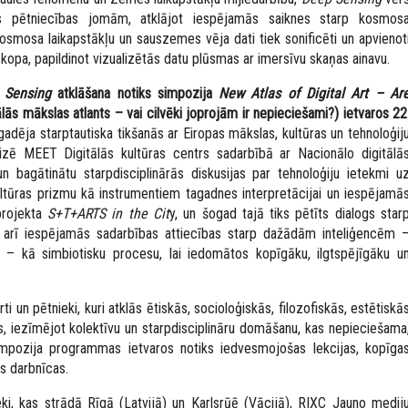
 pētniecības jomām, atklājot iespējamās saiknes starp kosmos
smosa laikapstākļu un sauszemes vēja dati tiek sonificēti un apvienot
skopa, papildinot vizualizētās datu plūsmas ar imersīvu skaņas ainavu.
 Sensing
atklāšana notiks simpozija
New Atlas of Digital Art – Ar
lās mākslas atlants – vai cilvēki joprojām ir nepieciešami?) ietvaros 22
gadēja starptautiska tikšanās ar Eiropas mākslas, kultūras un tehnoloģij
nizē MEET Digitālās kultūras centrs sadarbībā ar Nacionālo digitālā
 bagātinātu starpdisciplinārās diskusijas par tehnoloģiju ietekmi u
ultūras prizmu kā instrumentiem tagadnes interpretācijai un iespējamā
 projekta
S+T+ARTS in the Cit
y,
un šogad tajā tiks pētīts dialogs star
 arī iespējamās sadarbības attiecības starp dažādām inteliģencēm 
tu – kā simbiotisku procesu, lai iedomātos kopīgāku, ilgtspējīgāku u
ti un pētnieki, kuri atklās ētiskās, socioloģiskās, filozofiskās, estētiskā
s, iezīmējot kolektīvu un starpdisciplināru domāšanu, kas nepieciešama
 Simpozija programmas ietvaros notiks iedvesmojošas lekcijas, kopīga
s darbnīcas.
ieki, kas strādā Rīgā (Latvijā) un Karlsrūē (Vācijā), RIXC Jauno medij