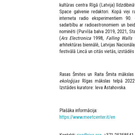
kultūras centra Rīgā (Latvija) līdzdibinā
Space
galvenie redaktori. Kopā viņi r
interneta radio eksperimentiem 90. 
sadarbību ar radioastronomiem un beidz
nominēti (Purvīša balva 2019, 2021, Sta
(
Ars Electronica
1998,
Falling Walls
arhitektūras biennālē, Latvijas Nacion
festivālā Lincā un citās vietās, izstādēs
Rasas Šmites un Raita Šmita mākslas
ekoloģijas
Rīgas mākslas telpā 2022.
Izstādes kuratore: Ieva Astahovska.
Plašāka informācija:
https://www.meetcenter.it/en