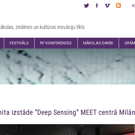
K
ākslas, zinātnes un kultūras inovāciju tīkls
FESTIVĀLS
RF KONFERENCES
MĀKSLAS DARBI
GRĀM
ita izstāde "Deep Sensing" MEET centrā Milā