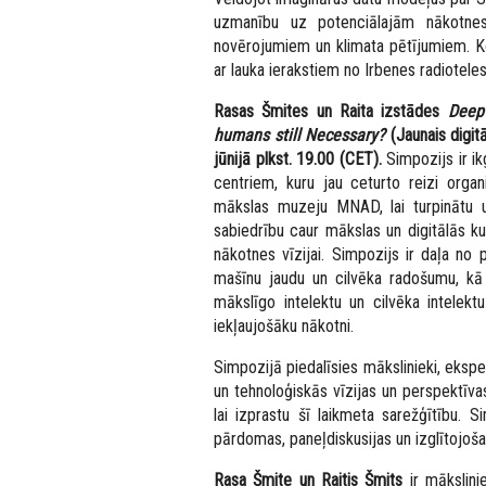
uzmanību uz potenciālajām nākotnes
novērojumiem un klimata pētījumiem. Ko
ar lauka ierakstiem no Irbenes radiotele
Rasas Šmites un Raita izstādes
Deep
humans still Necessary?
(Jaunais digitā
jūnijā plkst. 19.00 (CET).
Simpozijs ir ik
centriem, kuru jau ceturto reizi orga
mākslas muzeju MNAD, lai turpinātu un
sabiedrību caur mākslas un digitālās k
nākotnes vīzijai. Simpozijs ir daļa no
mašīnu jaudu un cilvēka radošumu, kā
mākslīgo intelektu un cilvēka intelek
iekļaujošāku nākotni.
Simpozijā piedalīsies mākslinieki, eksper
un tehnoloģiskās vīzijas un perspektīva
lai izprastu šī laikmeta sarežģītību.
pārdomas, paneļdiskusijas un izglītojoša
Rasa Šmite un Raitis Šmits
ir mākslin