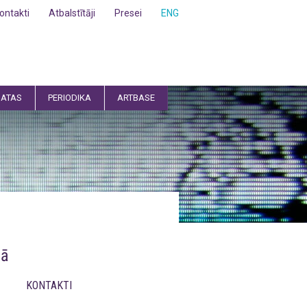
ontakti
Atbalstītāji
Presei
ENG
ATAS
PERIODIKA
ARTBASE
nā
KONTAKTI