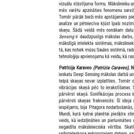
vizuālu stāstījuma formu. Mākslinieku un
mēs varētu apzināties fenomenu sarež
Tomēr pārāk bieži mēs apstājamies pie
analīze un pētniecīva kļūst īpaši nozīmī
skaņu. Šādā veidā mēs nonākam datu s
Sensing
ir daudzpusīgs mākslas darbs, 
mākslīgā intelekta sistēmas, māksliniek
tā, kas notiek mūsu Saules sistēmā, rado
tehnoloģiju apvienojumu kā veidu, kā ra
Patrīcija Karaveo
(Patrizia Caraveo),
Na
ieskatu
Deep Sensing
mākslas darbā un 
telpā skaņas nevar izplatīties. Tomēr
vibrācijas skaņā pēc to ierakstīšanas. 
pārvērst skaņā. Sonifikācijas process i
pārvērsti skaņas frekvencēs. Šī ideja 
iespējams, bija Pitagora nodarbošanās,
Mundi,
kurā katrai planētai piešķīra st
veids, kā iedziļināties un pietuvinātie
negaidīta mākslinieciska vērtība. Ska
radioteleskopa apkopotajiem datiem, sa