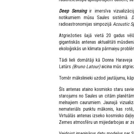
Deep Sensing
ir imersīva vizualizāci
notikumiem mūsu Saules sistēmā.
De
radioastronomijas simpozijā
Acoustic S
Atgriežoties šajā vietā 20 gadus vēl
gigantiskās antenas aktualitāti mūsdi
ekoloģiskās un klimata pārmaiņu problē
Tādi lieli domātāji kā Donna Haraveja
Latūrs
(Bruno Latour)
aicina mūs atgrie
Tomēr mākslinieki uzdod jautājumu, kāpē
Šīs antenas ataino kosmisko staru sav
starojums no Saules un citām planētām
melnajiem caurumiem. Jaunajā vizualiz
nemateriāls punktu mākonis, kas rotē,
Virtuālās antenas izseko kosmisko daļ
Zemes atmosfēru un mijiedarbojas ar z
Veidojot imaginārus datu modeļus par 