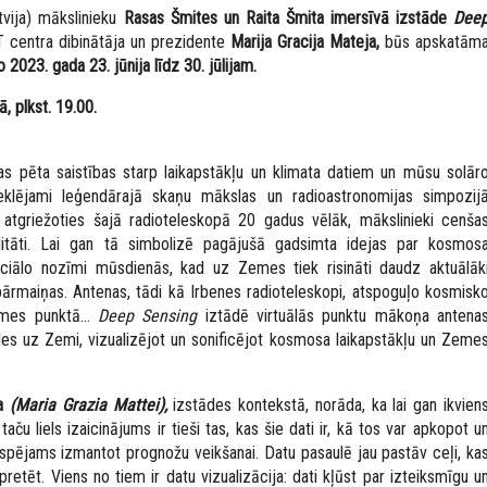
tvija) mākslinieku
Rasas Šmites un Raita Šmita imersīvā izstāde
Dee
centra dibinātāja un prezidente
Marija Gracija Mateja
,
būs apskatām
2023. gada 23. jūnija līdz 30. jūlijam.
ā, plkst. 19.00.
 kas pēta saistības starp laikapstākļu un klimata datiem un mūsu solār
lējami leģendārajā skaņu mākslas un radioastronomijas simpozij
 atgriežoties šajā radioteleskopā 20 gadus vēlāk, mākslinieki cenša
alitāti. Lai gan tā simbolizē pagājušā gadsimta idejas par kosmos
nciālo nozīmi mūsdienās, kad uz Zemes tiek risināti daudz aktuālāk
 pārmaiņas. Antenas, tādi kā Irbenes radioteleskopi, atspoguļo kosmisk
Zemes punktā…
Deep Sensing
iztādē virtuālās punktu mākoņa antena
es uz Zemi, vizualizējot un sonificējot kosmosa laikapstākļu un Zeme
ja
(Maria Grazia Mattei)
,
izstādes kontekstā, norāda, ka lai gan ikvien
ču liels izaicinājums ir tieši tas, kas šie dati ir, kā tos var apkopot u
r iespējams izmantot prognožu veikšanai. Datu pasaulē jau pastāv ceļi, ka
ēt. Viens no tiem ir datu vizualizācija: dati kļūst par izteiksmīgu u