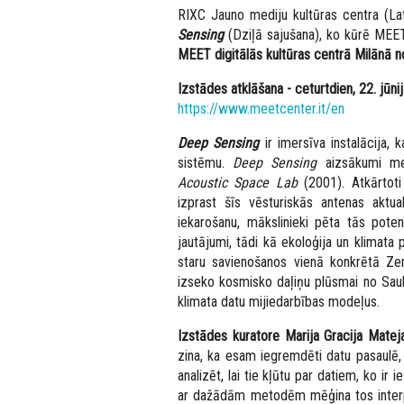
RIXC Jauno mediju kultūras centra (La
Sensing
(Dziļā sajušana),
ko kūrē MEET 
MEET digitālās kultūras centrā Milānā no 
Izstādes atklāšana - ceturtdien, 22. jūnij
https://www.meetcenter.it/en
Deep Sensing
ir imersīva instalācija,
sistēmu.
Deep Sensing
aizsākumi mek
Acoustic Space Lab
(2001). Atkārtoti
izprast šīs vēsturiskās antenas aktu
iekarošanu, mākslinieki pēta tās pote
jautājumi, tādi kā ekoloģija un klimata
staru savienošanos vienā konkrētā 
izseko kosmisko daļiņu plūsmai no Saul
klimata datu mijiedarbības modeļus.
Izstādes kuratore Marija Gracija Mate
zina, ka esam iegremdēti datu pasaulē, ta
analizēt, lai tie kļūtu par datiem, ko i
ar dažādām metodēm mēģina tos interpret