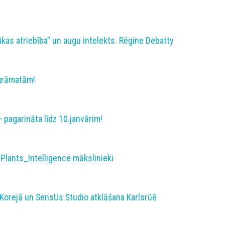
rikas atriebība” un augu intelekts. Régine Debatty
 grāmatām!
 pagarināta līdz 10.janvārim!
 Plants_Intelligence mākslinieki
Korejā un SensUs Studio atklāšana Karlsrūē