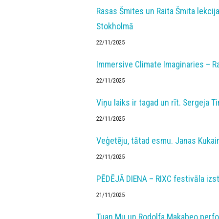
Rasas Šmites un Raita Šmita lekcij
Stokholmā
22/11/2025
Immersive Climate Imaginaries – Ra
22/11/2025
Viņu laiks ir tagad un rīt. Sergeja 
22/11/2025
Veģetēju, tātad esmu. Janas Kukain
22/11/2025
PĒDĒJĀ DIENA – RIXC festivāla iz
21/11/2025
Tuan Mu un Rodolfa Makabeo perfor