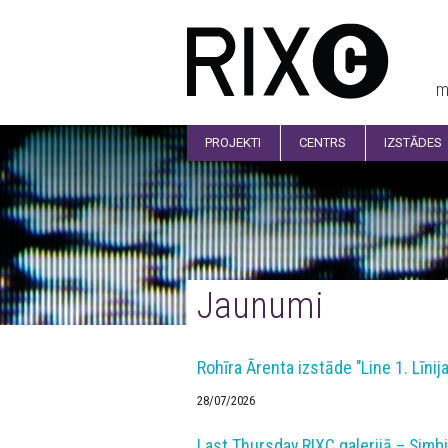
m
PROJEKTI
CENTRS
IZSTĀDES
Jaunumi
Rohīra Ārenta izstāde "Line 1. Līnija
28/07/2026
Last Thursday RIXC galerijā – Sim