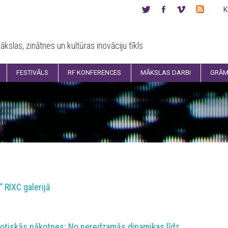
K
ākslas, zinātnes un kultūras inovāciju tīkls
FESTIVĀLS
RF KONFERENCES
MĀKSLAS DARBI
GRĀM
" RIXC galerijā
biotiskās nākotnes: No neredzamās dinamikas līdz