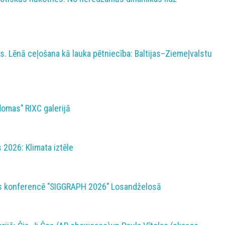
. Lēnā ceļošana kā lauka pētniecība: Baltijas–Ziemeļvalstu
omas" RIXC galerijā
 2026: Klimata iztēle
lās konferencē "SIGGRAPH 2026" Losandželosā