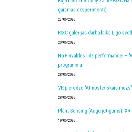
Riga Last Thursday 25.06! RIXC Gal
gaismas eksperimenti)
23/06/2026
RIXC galerijas darba laiks Līgo svē
20/06/2026
No Finvaldes līdz performancei – 
programmā
28/05/2026
VR pieredze "Atmosfēriskais mežs"
28/05/2026
Plant Sensing (Augu jūtīgums). XR
19/05/2026