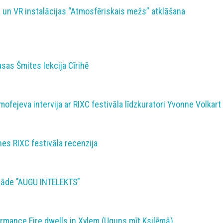
a un VR instalācijas “Atmosfēriskais mežs” atklāšana
sas Šmites lekcija Cīrihē
Timofejeva intervija ar RIXC festivāla līdzkuratori Yvonne Volkart
es RIXC festivāla recenzija
stāde "AUGU INTELEKTS"
mance Fire dwells in Xylem (Uguns mīt Ksilēmā)