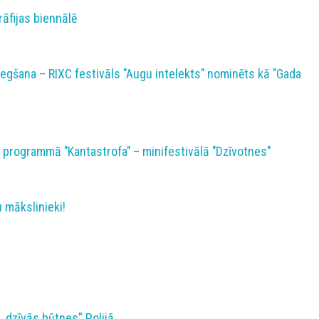
āfijas biennālē
egšana – RIXC festivāls "Augu intelekts" nominēts kā "Gada
 programmā "Kantastrofa" – minifestivālā "Dzīvotnes"
 mākslinieki!
, dzīvās būtnes” Polijā