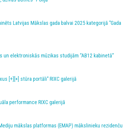
minēts Latvijas Mākslas gada balvai 2025 kategorijā "Gada
s un elektroniskās mūzikas studijām “AB12 kabinetā”
us [+][×] stūra portāli" RIXC galerijā
uāla performance RIXC galerijā
Mediju mākslas platformas (EMAP) mākslinieku rezidenču