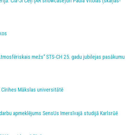
erijā: Čia-Ji Čeņ (AR showcase)un Paula Vītolas (skaņas-
tkos
"Atmosfēriskais mežs" STS-CH 25. gadu jubilejas pasākumu
 Cīrihes Mākslas universitātē
 darbu apmeklējums SensUs Imersīvajā studijā Karlsrūē