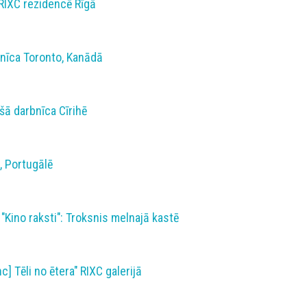
RIXC rezidencē Rīgā
bnīca Toronto, Kanādā
šā darbnīca Cīrihē
, Portugālē
 "Kino raksti": Troksnis melnajā kastē
c] Tēli no ētera" RIXC galerijā